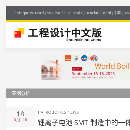
Afrique du Nord
Asia-Pacific
Australia
Benelux
Brasil
中国
Deu
案例分析
18
HAI ROBOTICS NEWS
5月
'26
锂离子电池 SMT 制造中的