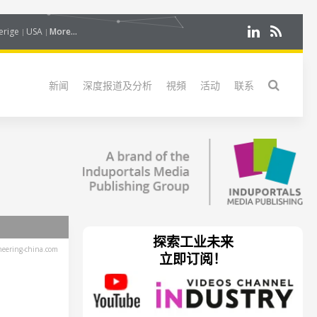
erige
USA
More...
新闻
深度报道及分析
視頻
活动
联系
探索工业未来
eering-china.com
立即订阅！