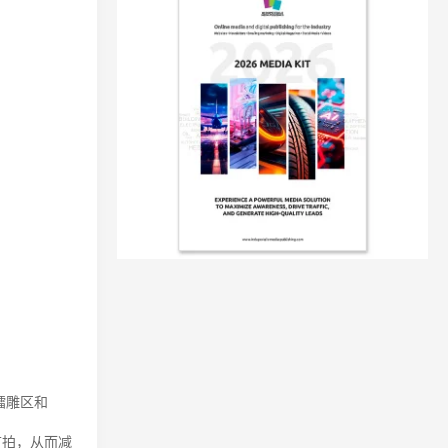
镭雕区和
节拍，从而减