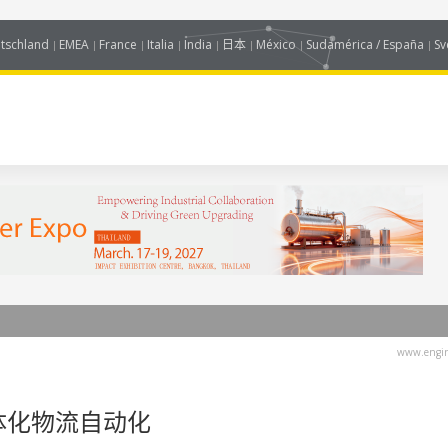
tschland
EMEA
France
Italia
India
日本
México
Sudamérica / España
Sv
www.engin
一体化物流自动化