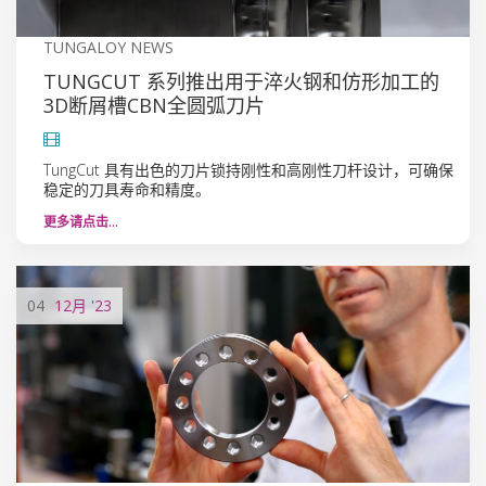
TUNGALOY NEWS
TUNGCUT 系列推出用于淬火钢和仿形加工的
3D断屑槽CBN全圆弧刀片
TungCut 具有出色的刀片锁持刚性和高刚性刀杆设计，可确保
稳定的刀具寿命和精度。
更多请点击…
04
12月
'23