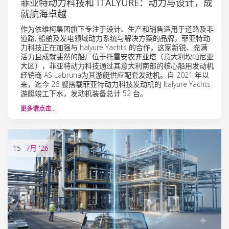
菲亚特动力科技和 ITALYURE：动力与设计，成
就航海卓越
作为依维柯集团旗下专注于设计、生产和销售适用于道路及非
道路, 船舶及发电领域动力系统与解决方案的品牌，菲亚特动
力科技正在加强与 Italyure Yachts 的合作，这家新锐、充满
活力且成就斐然的船厂位于托雷安农齐亚塔（意大利坎帕尼亚
大区），菲亚特动力科技通过其意大利南部的核心船用发动机
经销商 AS Labruna为其游艇供应配套发动机。自 2021 年以
来，迄今 26 艘搭载菲亚特动力科技发动机的 Italyure Yachts
游艇竣工下水，发动机装备总计 52 台。
更多请点击…
15
7月
'26