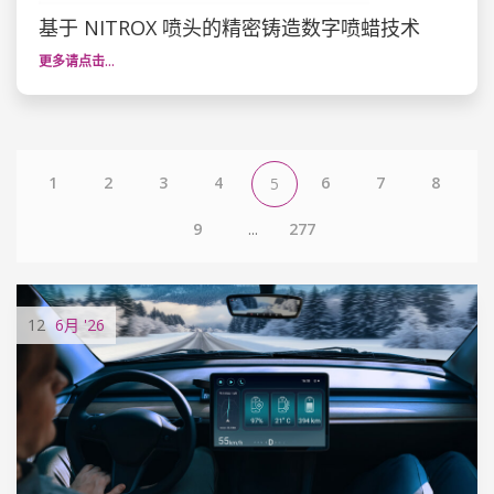
基于 NITROX 喷头的精密铸造数字喷蜡技术
更多请点击…
1
2
3
4
6
7
8
5
9
...
277
12
6月
'26