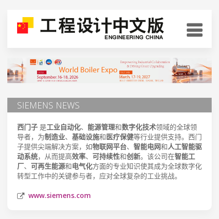
SIEMENS NEWS
西门子
是
工业自动化
、
能源管理
和
数字化技术
领域的全球领
导者，为
制造业
、
基础设施
和
医疗保健
等行业提供支持。西门
子提供尖端解决方案，如
物联网平台
、
智能电网
和
人工智能驱
动系统
，从而提高
效率
、
可持续性
和
创新
。该公司在
智能工
厂
、
可再生能源
和
电气化
方面的专业知识使其成为全球数字化
转型工作中的关键参与者，应对全球复杂的工业挑战。
www.siemens.com