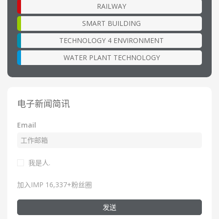
RAILWAY
SMART BUILDING
TECHNOLOGY 4 ENVIRONMENT
WATER PLANT TECHNOLOGY
电子新闻简讯
Email
我是人.
加入IMP 16,337+粉丝圈
发送