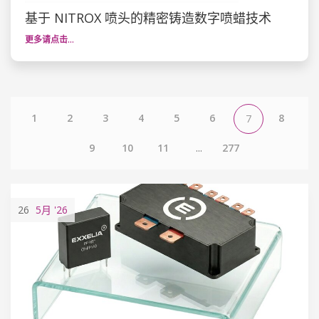
基于 NITROX 喷头的精密铸造数字喷蜡技术
更多请点击…
1
2
3
4
5
6
8
7
9
10
11
...
277
26
5月
'26