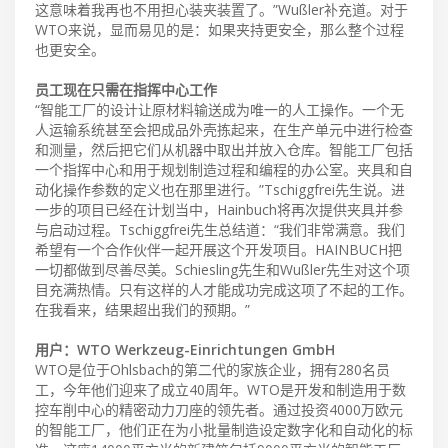
这意味着我再也不用担心装夹装置了。”Wußler补充道。对于
WTO来说，显而易见的是：如果夹持更安全，那么整个过程
也更安全。
员工现在只需在指挥中心工作
“智能工厂的设计让原材料输送成为唯一的人工操作。一个无
人运输系统甚至会把成品外壳拣起来，在生产单元中进行检查
和测量，然后把它们从机器中取出并放入仓库。智能工厂包括
一个指挥中心和用于规划制造过程和编程的办公室。夹具和自
动化操作参数的定义也在那里进行。”Tschiggfrei先生说。进
一步的项目已经在计划当中，Hainbuch将再次提供夹具并参
与启动过程。Tschiggfrei先生总结道：“我们非常满意。我们
希望有一个合作伙伴一起开展这个开发项目。HAINBUCH把
一切都做到尽善尽美。Schiesling先生和Wußler先生对这个项
目充满热情。只有这样的人才能成功完成这项了不起的工作。
在我看来，结果超出我们的预期。”
用户：WTO Werkzeug-Einrichtungen GmbH
WTO是位于Ohlsbach的第二代的家族企业，拥有280名员
工，今年他们迎来了成立40周年。WTO是开发和制造用于数
控车削中心的精密动力刀座的领先者。通过投资4000万欧元
的智能工厂，他们正在为小批量制造设定数字化和自动化的标