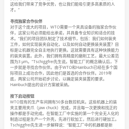
这给我们带来了竞争优势，也让我们能吸引更多高素质的人
才。”
寻找独家合作伙伴
对于这个庞大的项目，WTO需要一个夹具设备的独家合作伙
伴，这家公司必须能给出承诺，并具备专业知识和适合的技
术。“我们的项目团队制定了技术细节，包括：我们如何装夹
工件，如何实现装夹自动化，以及如何自动更换装夹装置？目
标是让机器完全自主地执行更换。这就需要具有这种快换能力
的装夹装置。此外，我们拥有高精度的磨削工艺，最大公差范
围为3 µm。”Tschiggfrei先生说。智能工厂的概念确认后，下
一步就是寻找合作伙伴。由于WTO和Hainbuch已经在多个国
际项目上成功合作，因此他们是首选的合作伙伴。2019年
底，两家公司开始初步讨论，以确定装夹装置的要求。
Hainbuch提出的设计方案被采纳。
按下启动按钮
WTO现有的生产车间拥有50多台数控机床。这些机器上的装
夹主要用夹爪（jaw chuck）完成，并且每一次更换和找正的
操作都是手动完成。在智能工厂中实施的第一个完全无人化的
制造过程是生产一个外壳，先进行软加工，然后进行硬加工。
Tschiggfrei先生进一步解释说：“智能工厂中的机器都是新