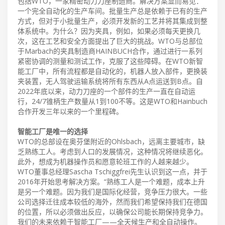
包括WTO，一家精密动力刀座制造商。解决方案显而易见：
一个完全自动化的生产车间。批量生产总是依赖于已有的生产
方式，但对于小批量生产，必须开发新的工艺并将其集成到整
体系统中。为什么？因为夹具，例如，如果必须每天更换几
次，这在工艺和安全方面提出了巨大的挑战。WTO与总部位
于Marbach的夹具制造商HAINBUCH合作，通过进行一系列
紧密协调的测量和测试工作，克服了这些障碍。在WTO新智
能工厂中，所有流程都是自动化的，机器人放入部件，更换装
夹装置，无人驾驶运输系统将所有东西从A点运送到B点。自
2022年底以来，动力刀座的一个部件的生产一直在自动运
行，24/7锥柄生产数量从1到100不等。这是WTO和Hainbuch
合作开发三年以来的一个里程碑。
智能工厂是唯一的选择
WTO的总部设在奥芬堡附近的Ohlsbach，远离主要城市，缺
乏熟练工人。考虑到人口的发展情况，这种情况将继续恶化。
此外，想成为机器操作员和愿意轮班工作的人越来越少。
WTO董事总经理Sascha Tschiggfrei先生认识到这一点，并于
2016年开始思考解决方案。“熟练工人是一个难题，成本上升
是另一个难题。因为我们是国际化经营，竞争压力很大。一些
公司选择迁往成本较低的海外，然而我们希望保持我们在德国
的位置，所以必须做出反应，以确保公司能长期保持竞争力。
我们的未来依赖于智能工厂——全天候生产和全自动操作。