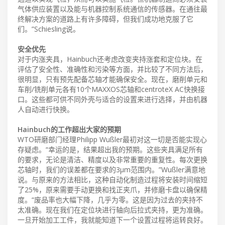
气体供应装置以及能与机器控制系统通信的传感器。在通往最
终解决方案的道路上有许多障碍，但我们成功地克服了它
们。”Schiesling说。
安全优先
对于内涨夹具，Hainbuch还考虑改变夹持涨套和定位块。在
评估了安全性、准确性和污染等方面，并比较了不同方法后，
很明显，只有预先配备芯轴才能确保安全。现在，磨削单元和
车削/铣削单元各有10个MAXXOS芯轴和centroteX AC快换接
口。这些都可供不同外壳与适合的设置来进行选择，并由机器
人自动进行快换。
Hainbuch的工作超出大家的预期
WTO研磨部门经理Philipp Wußler最初对这一切是否能实现心
存疑虑。“幸运的是，结果超出我的预期。这些夹具满足所有
的要求，无论是清洁、精度以及非常重要的重复性。每次更换
芯轴时，我们的误差都在要求的3µm范围内。”Wußler满意地
说。与原来的方法相比，这种自动化制造过程将安装时间缩短
了25%，原来需要手动更换和找正夹爪，并修磨卡盘以确保精
度。“废品率也大幅下降，几乎为零。这是因为过去的夹持不
太准确。现在我们在定位块进行轴向后拉式夹持，更为准确。
一旦开始加工工件，我就能知道下一个设置过程将运转良好。