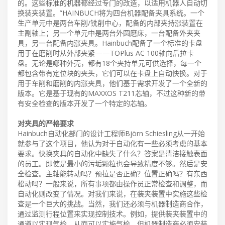
的。这些标准的机器都经过专门的改造，以适用机器人自动切
换装夹装置。”HAINBUCH将为四台机器配备夹具系统。一个
生产单元中是两台车削/铣削中心，配备的内部夹持涨装置在
主副轴上；另一个单元中是两台外圆磨床，一台配备外夹夹
具，另一台配备内涨夹具。Hainbuch配备了一个标准的卡盘
用于在磨削时从外部夹紧——TOPlus AC 100轴向后拉卡
盘。无论是哪种外壳，都有18个夹持单元可供选择，每一个
都包含带有定位块的夹头，它们可以在卡盘上自动快换。对于
用于车削和磨削的内涨夹具，他们基于需求开发了一个全新的
版本。它是基于现有的MAXXOS T211芯轴，不过这种新的带
有安全检查的版本开发了一个特定的芯轴。
对夹具的严格要求
Hainbuch自动化部门的设计工程师Björn Schiesling从一开始
就参与了这个项目，他认为对于自动化有一些必须考虑的基本
要求。快换夹具的自动化中缺失了什么？答案是清洁接触表面
的员工。即使是最小的污垢颗粒也会导致精度不够。然后是安
全检查。主轴能转动吗？预拉是否正确？位置正确吗？有东西
松动吗？一般来说，所有事项都由操作员正常检查和调整，而
自动化则改变了情况。对我们来说，在装夹装置中实施这些检
查是一个巨大的挑战。当然，我们还必须与机器制造商合作，
通过监测行程位置来实现控制技术。例如，提供装夹装置中的
通道以实现气检，从而可以实施气检。但机器制造商必须安装