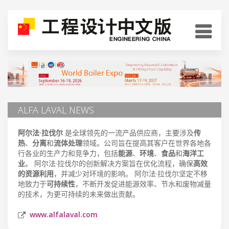
ALFA LAVAL NEWS
阿尔法·拉伐尔
是全球领先的一流产品供应商，主要涉及
传
热
、
分离
和
流体处理
领域。公司旨在提高其客户在世界各地各
行各业的生产力和竞争力，包括
能源
、
环境
、
食品
和
海洋工
业
。 阿尔法·拉伐尔的创新解决方案旨在优化流程，确保
高效
的资源利用
，并减少对环境的影响。 阿尔法·拉伐尔坚定不移
地致力于
可持续性
，不断开发促进能源效率、节水和废物减量
的技术，为更可持续的未来做出贡献。
www.alfalaval.com