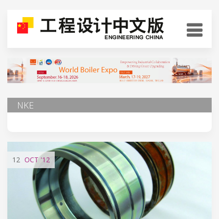
NKE
12
OCT
'12