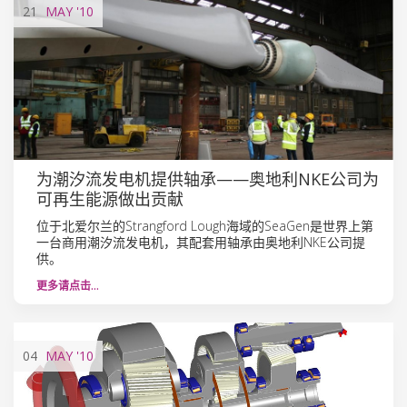
21
MAY
'10
为潮汐流发电机提供轴承——奥地利NKE公司为
可再生能源做出贡献
位于北爱尔兰的Strangford Lough海域的SeaGen是世界上第
一台商用潮汐流发电机，其配套用轴承由奥地利NKE公司提
供。
更多请点击…
04
MAY
'10