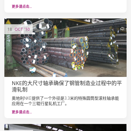
更多请点击…
18
OCT
'10
NKE的大尺寸轴承确保了钢管制造业过程中的平
滑轧制
奥地利NKE提供了一个外径是3.3米的特殊圆筒型滚柱轴承能
应用在一个三辊行星轧机工厂。
更多请点击…