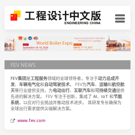
FEV NEWS
FEV集团
是
工程服务
领域的全球领导者，专注于
动力总成开
发
、
车辆电气化
和
自动驾驶技术
。 FEV为
汽车
、
运输
和
航空航
天
等行业提供支持，为
电动出行
、
互联汽车
和
可持续交通
提供
先进的解决方案。 FEV 专注于创新，集成了
AI
、
IoT
和
节能
系统
，以应对行业挑战并推动技术进步。 其研发专长确保为
全球出行需求提供尖端解决方案。
www.fev.com