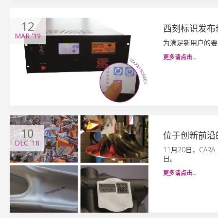
12
西刻标识发布新
MAR
'19
为满足新用户的要
更多请点击…
10
位于创新前沿
DEC
'18
11月20日，CARA
日。
更多请点击…