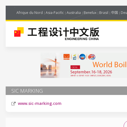
Afrique du Nord
Asia-Pacific
Australia
Benelux
Brasil
中国
Deu
SIC MARKING
www.sic-marking.com