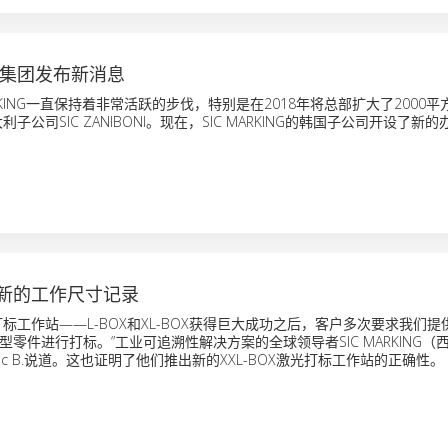
ING集团发布新消息
ARKING一直保持着非常活跃的步伐，特别是在2018年将总部扩大了2000
利子公司SIC ZANIBONI。现在，SIC MARKING的韩国子公司开设了新
创造新的工作尺寸记录
标工作站——L-BOX和XL-BOX获得巨大成功之后，客户多次要求我们
零件进行打标。”工业可追溯性解决方案的全球领导者SIC MARKING（
ic B.说道。这也证明了他们推出新的XXL-BOX激光打标工作站的正确性。