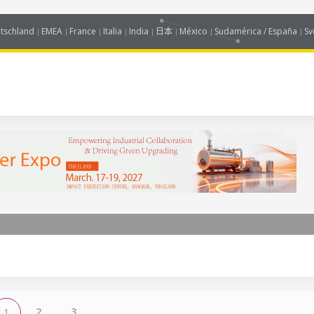
tschland
EMEA
France
Italia
India
日本
México
Sudamérica / España
Sv
2
3
1