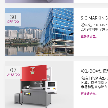
30
SIC MARK
SEP
'20
近年来，SIC M
2019年收购了意大
更多请点击…
07
XXL-BOX
AUG
'20
“继我们的紧凑型打
区域，以便能对大型
市场和销售总监Er
更多请点击…