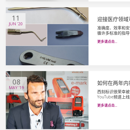
11
迎接医疗领域
JUN
'20
准确度、效率和安
循许多标准的指导
更多请点击…
08
如何在两年内
MAY
'19
西刻标识很荣幸被Salv
YouTube频
更多请点击…