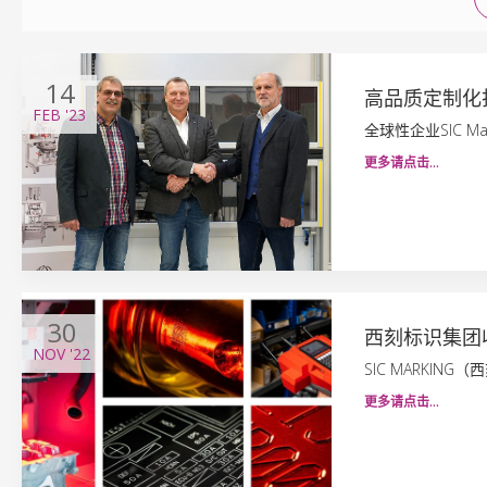
14
高品质定制化
FEB
'23
全球性企业SIC Mar
更多请点击…
30
西刻标识集团
NOV
'22
SIC MARKING（
更多请点击…