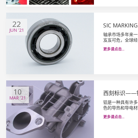
22
SIC MAR
JUN
'21
轴承市场多年来一
岌岌可危，全球经济损失
更多请点击…
10
西刻标识——
MAR
'21
铝是一种具有许多
色的导热和导电材
更多请点击…