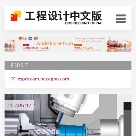
ESPRIT
espritcam.hexagon.com
11
AUG
'17