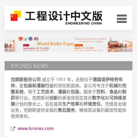
KRONES NEWS
克朗斯股份公司
成立于 1951 年，总部位于
德国诺伊特劳布
林
，是
包装和灌装行业
的领先制造商。该公司专注于
机械
和
完
整系统
，用于
工艺技术
、
灌装
和
包装
，服务于
饮料
、
食品
和
制
药
等行业。克朗斯对
创新
的承诺体现在其对
数字化
和
可持续发
展
计划的整合上，旨在提高
生产效率
和
环境责任
。凭借其全球
业务，克朗斯提供全面的
售后服务
，确保其设备的最佳性能和
使用寿命。
www.krones.com