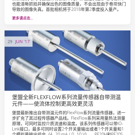
也能清晰抓拍并确保出色的图像质量，不会出现由于卷帘快门
导致的图像失真。首批相机将于2018年第2季度投入量产。
更多请点击…
29
JUN
'17
堡盟全新FLEXFLOW系列流量传感器自带测温
元件——使流体控制更高效更灵活
堡盟最新推出自带测温元件的FlexFlow系列流量传感器，进一
步扩充了其过程传感器产品线。FlexFlow系列采用量热法测量
原理，可同时监控介质流速和温度。该系列传感器可以带IO-
Link接口，最多可同时设置2个开关量输出或者1个开关量和1
个模拟量输出组合（4...20 mA / 0...10 V）。 PF20H和PF20S