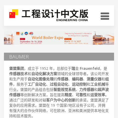
BAUMER
堡盟集团
，成立于 1952 年，总部位于
瑞士 Frauenfeld
，是
传感器技术
和
自动化解决方案
领域的全球领导者。该公司开发
和生产用于
自动化图像处理
的
传感器
、
编码器
、
测量仪器
和
组
件
，服务于
工厂自动化
、
过程自动化
、
运动控制
和
工业机械
等
行业。堡盟的产品组合包括
智能视觉系统
、
力传感器
和
超声波
传感器
等创新解决方案，旨在提高
精度
、
可靠性
和
运营效率
。
通过广泛的研发和对
以客户为中心的创新
的承诺，堡盟满足了
复杂的应用需求。堡盟在 19 个国家/地区设有子公司，并拥
有强大的合作伙伴网络，可在欧洲、亚洲和美洲提供本地化支
持和技术服务。