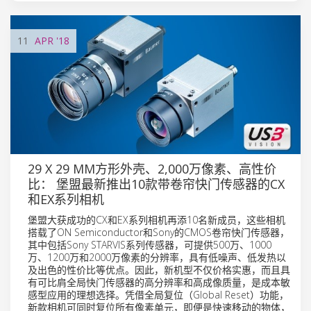
11
APR
'18
29 X 29 MM方形外壳、2,000万像素、高性价
比： 堡盟最新推出10款带卷帘快门传感器的CX
和EX系列相机
堡盟大获成功的CX和EX系列相机再添10名新成员，这些相机
搭载了ON Semiconductor和Sony的CMOS卷帘快门传感器，
其中包括Sony STARVIS系列传感器，可提供500万、1000
万、1200万和2000万像素的分辨率，具有低噪声、低发热以
及出色的性价比等优点。因此，新机型不仅价格实惠，而且具
有可比肩全局快门传感器的高分辨率和高成像质量，是成本敏
感型应用的理想选择。凭借全局复位（Global Reset）功能，
新款相机可同时复位所有像素单元，即便是快速移动的物体，