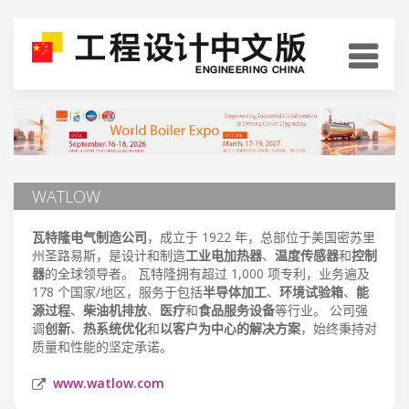
WATLOW
瓦特隆电气制造公司
，成立于 1922 年，总部位于美国密苏里
州圣路易斯，是设计和制造
工业电加热器
、
温度传感器
和
控制
器
的全球领导者。 瓦特隆拥有超过 1,000 项专利，业务遍及
178 个国家/地区，服务于包括
半导体加工
、
环境试验箱
、
能
源过程
、
柴油机排放
、
医疗
和
食品服务设备
等行业。 公司强
调
创新
、
热系统优化
和
以客户为中心的解决方案
，始终秉持对
质量和性能的坚定承诺。
www.watlow.com