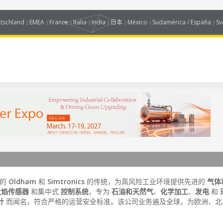
tschland
EMEA
France
Italia
India
日本
México
Sudamérica / España
Sv
国的
Oldham
和
Simtronics
的传统，为高风险工业环境提供先进的
气体
火焰传感器
和集中式
控制系统
，专为
石油和天然气
、
化学加工
、
发电
和
计
而闻名，符合严格的运营安全标准。该公司业务遍及全球，为欧洲、北