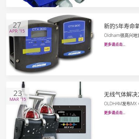
27
新的5年寿命
APR
'15
Oldham很高兴
更多请点击…
23
无线气体解决
MAR
'15
OLDHAM发布MX
更多请点击…