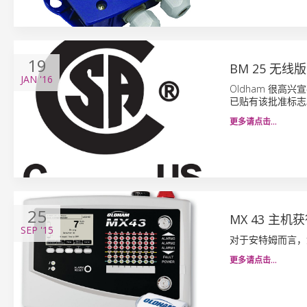
19
BM 25 无线版
JAN
'16
Oldham 很高兴宣
已贴有该批准标志
更多请点击…
25
MX 43 主机获得
SEP
'15
对于安特姆而言，
更多请点击…