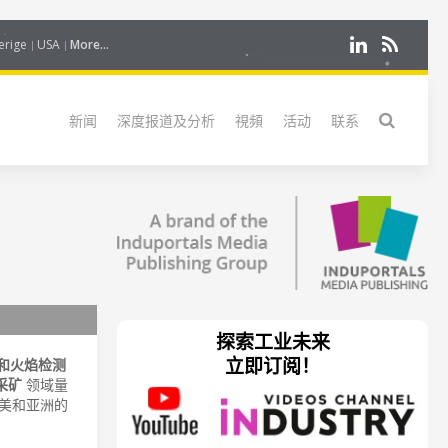
erige
USA
More...
新闻
深度报道及分析
視頻
活动
联系
探索工业未来
立即订阅！
和火焰检测
采矿
领域量
美和亚洲的