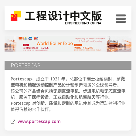
PORTESCAP
Portescap
，成立于 1931 年，总部位于瑞士拉绍德封，是
微
型电机
和
精密运动控制产品
设计和制造领域的全球领导者。
该公司的产品组合包括
无刷直流电机
、
步进电机
和
无芯直流电
机
，服务于
医疗设备
、
工业自动化
和
航空航天
等行业。
Portescap 对
创新
、
质量
和
定制
的承诺使其成为运动控制行业
值得信赖的合作伙伴。
www.portescap.com