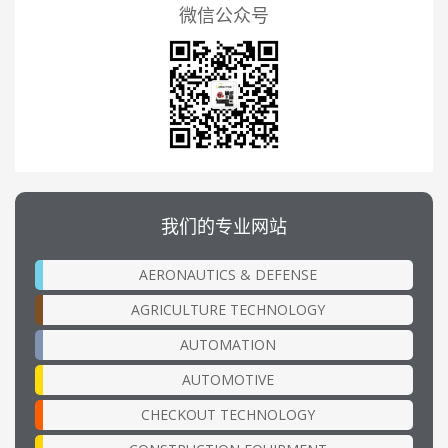
微信公众号
我们的专业网站
AERONAUTICS & DEFENSE
AGRICULTURE TECHNOLOGY
AUTOMATION
AUTOMOTIVE
CHECKOUT TECHNOLOGY