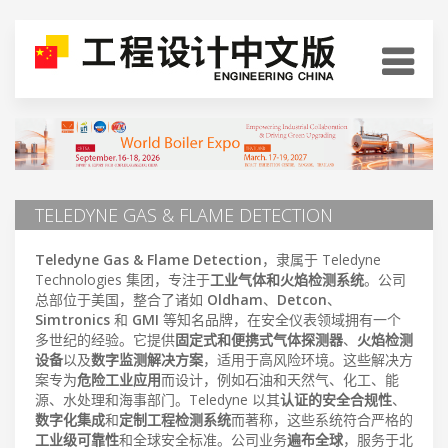
TELEDYNE GAS & FLAME DETECTION
Teledyne Gas & Flame Detection
，隶属于 Teledyne
Technologies 集团，专注于
工业气体和火焰检测系统
。公司
总部位于美国，整合了诸如
Oldham
、
Detcon
、
Simtronics
和
GMI
等知名品牌，在安全仪表领域拥有一个
多世纪的经验。它提供
固定式和便携式气体探测器
、
火焰检测
设备
以及
数字监测解决方案
，适用于高风险环境。这些解决方
案专为
危险工业应用
而设计，例如石油和天然气、化工、能
源、水处理和海事部门。Teledyne 以其
认证的安全合规性
、
数字化集成
和
定制工程检测系统
而著称，这些系统符合严格的
工业级可靠性
和全球安全标准。公司业务
遍布全球
，服务于北