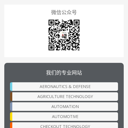
微信公众号
我们的专业网站
AERONAUTICS & DEFENSE
AGRICULTURE TECHNOLOGY
AUTOMATION
AUTOMOTIVE
CHECKOUT TECHNOLOGY