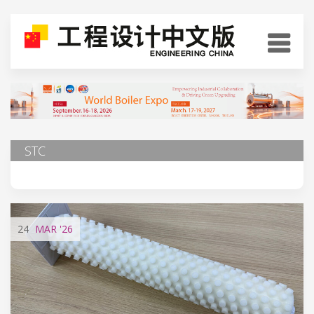
STC
24
MAR
'26