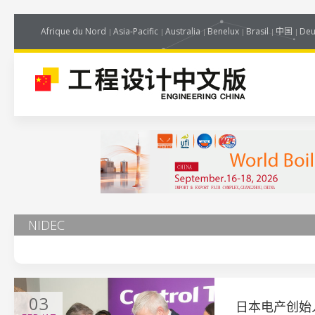
Afrique du Nord
Asia-Pacific
Australia
Benelux
Brasil
中国
Deu
NIDEC
03
日本电产创始