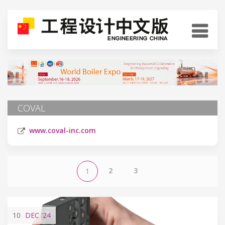
COVAL
www.coval-inc.com
2
3
1
10
DEC
'24