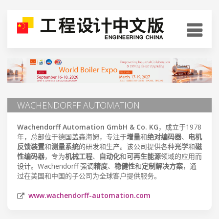
WACHENDORFF AUTOMATION
Wachendorff Automation GmbH & Co. KG
，成立于1978
年，总部位于德国盖森海姆，专注于
增量
和
绝对编码器
、
电机
反馈装置
和
测量系统
的研发和生产。该公司提供各种
光学
和
磁
性编码器
，专为
机械工程
、
自动化
和
可再生能源
领域的应用而
设计。Wachendorff 强调
精度
、
稳健性
和
定制解决方案
，通
过在美国和中国的子公司为全球客户提供服务。
www.wachendorff-automation.com