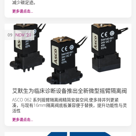
减少碳足迹。
更多请点击…
09
NOV
'21
艾默生为临床诊断设备推出全新微型摇臂隔离阀
ASCO 062 系列摇臂隔离阀精简安装空间,使多排并列更紧
凑，与现有16mm隔离阀底板兼容便于替换，提升功能性与灵
活性
更多请点击…