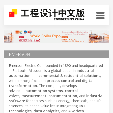
EMERSON
Emerson Electric Co., founded in 1890 and headquartered
in St. Louis, Missouri, is a global leader in
industrial
automation
and
commercial & residential solutions
,
with a strong focus on
process control
and
digital
transformation
. The company develops
advanced
automation systems
,
control
valves
,
measurement instrumentation
, and
industrial
software
for sectors such as energy, chemicals, and life
sciences. Its added value lies in integrating
IIoT
technologies
,
data analytics
, and
AI-driven