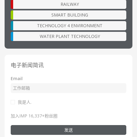
RAILWAY
SMART BUILDING
TECHNOLOGY 4 ENVIRONMENT
WATER PLANT TECHNOLOGY
电子新闻简讯
Email
我是人.
加入IMP 16,337+粉丝圈
发送