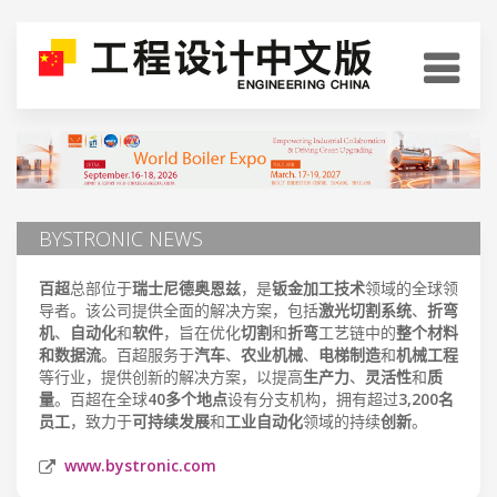
BYSTRONIC NEWS
百超
总部位于
瑞士尼德奥恩兹
，是
钣金加工技术
领域的全球领
导者。该公司提供全面的解决方案，包括
激光切割系统
、
折弯
机
、
自动化
和
软件
，旨在优化
切割
和
折弯
工艺链中的
整个材料
和数据流
。百超服务于
汽车
、
农业机械
、
电梯制造
和
机械工程
等行业，提供创新的解决方案，以提高
生产力
、
灵活性
和
质
量
。百超在全球
40多个地点
设有分支机构，拥有超过
3,200名
员工
，致力于
可持续发展
和
工业自动化
领域的持续
创新
。
www.bystronic.com