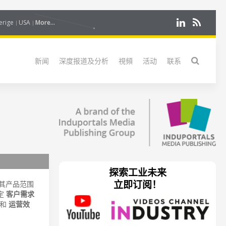
erige
USA
More...
新闻
深度报道及分析
視頻
活动
联系
探索工业未来
立即订阅！
其产品范围
定
客户需求
和
运营效