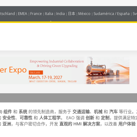
tschland
EMEA
France
Italia
India
日本
México
Sudamérica / España
Sv
) 组件
和
系统
的领先制造商，服务于
交通运输
、
机械
和
汽车
等行业。
的
安全性
、
可靠性
和
人体工程学
。 EAO 强调
创新
和
定制
，提供满足特
和
亚洲
，与客户密切合作，开发
直观的 HMI 解决方案
，以改善
用户体验