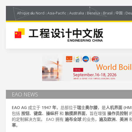
Afrique du Nord
Asia-Pacific
Australia
Benelux
Brasil
中国
Deu
EAO NEWS
EAO AG
成立于
1947 年
，总部位于
瑞士奥尔滕
，是
人机界面 (HMI
包括
按钮
、
键盘
、
操纵杆
和
触摸屏界面
，旨在增强
操作员控制
的定制解决方案。 EAO 拥有
遍布全球
的业务，
遍及欧洲
、
美洲
率
。