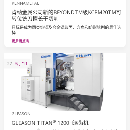
KENNAMETAL
肯纳金属公司新的BEYONDTM级KCPM20TM可
转位铣刀擅长干切削
目标是成为同类纯钢及合金钢端面、方肩和仿形铣削的最佳选
择
更多请点击…
27
9月
'11
GLEASON
®
GLEASON TITAN
1200H滚齿机