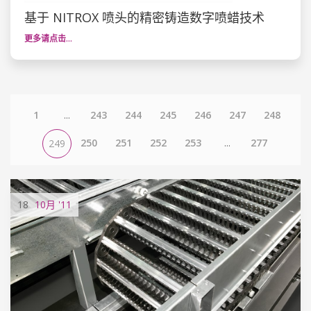
基于 NITROX 喷头的精密铸造数字喷蜡技术
更多请点击…
1
...
243
244
245
246
247
248
250
251
252
253
...
277
249
18
10月
'11