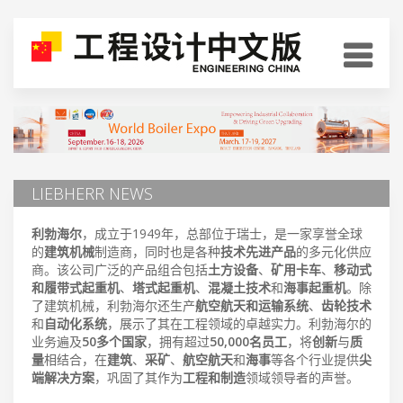
LIEBHERR NEWS
利勃海尔
，成立于1949年，总部位于瑞士，是一家享誉全球
的
建筑机械
制造商，同时也是各种
技术先进产品
的多元化供应
商。该公司广泛的产品组合包括
土方设备
、
矿用卡车
、
移动式
和履带式起重机
、
塔式起重机
、
混凝土技术
和
海事起重机
。除
了建筑机械，利勃海尔还生产
航空航天和运输系统
、
齿轮技术
和
自动化系统
，展示了其在工程领域的卓越实力。利勃海尔的
业务遍及
50多个国家
，拥有超过
50,000名员工
，将
创新
与
质
量
相结合，在
建筑
、
采矿
、
航空航天
和
海事
等各个行业提供
尖
端解决方案
，巩固了其作为
工程和制造
领域领导者的声誉。