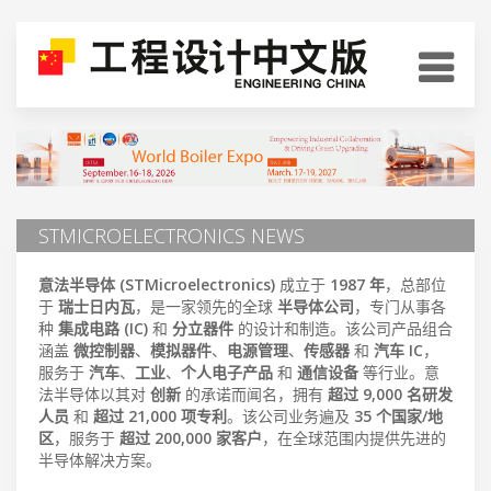
STMICROELECTRONICS NEWS
意法半导体 (STMicroelectronics)
成立于
1987 年
，总部位
于
瑞士日内瓦
，是一家领先的全球
半导体公司
，专门从事各
种
集成电路 (IC)
和
分立器件
的设计和制造。该公司产品组合
涵盖
微控制器
、
模拟器件
、
电源管理
、
传感器
和
汽车 IC
，
服务于
汽车
、
工业
、
个人电子产品
和
通信设备
等行业。意
法半导体以其对
创新
的承诺而闻名，拥有
超过 9,000 名研发
人员
和
超过 21,000 项专利
。该公司业务遍及
35 个国家/地
区
，服务于
超过 200,000 家客户
，在全球范围内提供先进的
半导体解决方案。