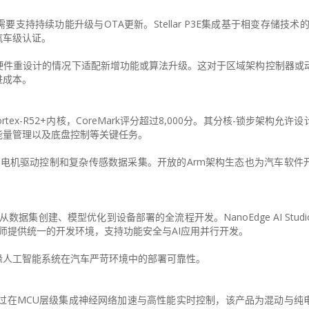
持持续功能升级与OTA更新。Stellar P3E集成基于相变存储技术的x
汽车级认证。
硬件重设计的情况下适配新增功能或算法升级。这对于区域架构控制器或
进成本。
m Cortex-R52+内核，CoreMark评分超过8,000分。其分核-锁步架构允
能量管理以及底盘控制等关键任务。
度电机驱动控制和复杂传感数据采集。开放的Arm架构生态也为汽车软件
整支持，覆盖从数据集创建、模型优化到设备部署的全流程开发。NanoEdge AI Stu
o则为汽车工程师提供统一的开发环境，支持功能安全与AI应用并行开发。
缘人工智能系统在汽车严苛环境中的部署可靠性。
入量产。通过在MCU层级集成神经网络加速与高性能实时控制，该产品为混动与