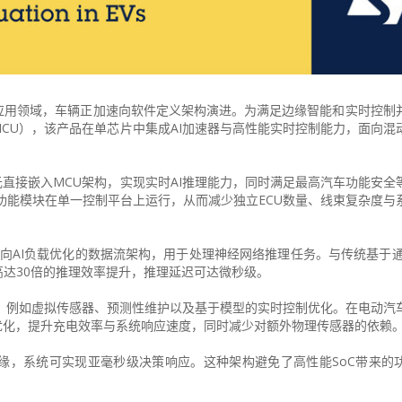
应用领域，车辆正加速向软件定义架构演进。为满足边缘智能和实时控制
制器（MCU），该产品在单芯片中集成AI加速器与高性能实时控制能力，面向
加速单元直接嵌入MCU架构，实现实时AI推理能力，同时满足最高汽车功能安
个功能模块在单一控制平台上运行，从而减少独立ECU数量、线束复杂度与
加速器™，采用面向AI负载优化的数据流架构，用于处理神经网络推理任务。与传统基于
达30倍的推理效率提升，推理延迟可达微秒级。
用，例如虚拟传感器、预测性维护以及基于模型的实时控制优化。在电动汽
优化，提升充电效率与系统响应速度，同时减少对额外物理传感器的依赖
缘，系统可实现亚毫秒级决策响应。这种架构避免了高性能SoC带来的