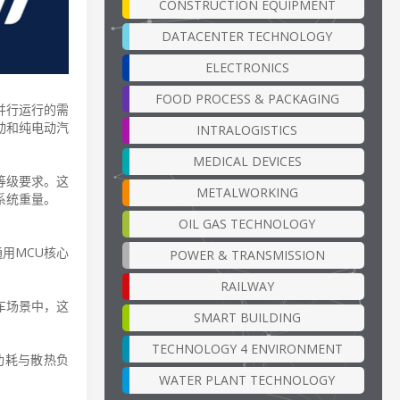
CONSTRUCTION EQUIPMENT
DATACENTER TECHNOLOGY
ELECTRONICS
FOOD PROCESS & PACKAGING
并行运行的需
混动和纯电动汽
INTRALOGISTICS
MEDICAL DEVICES
全等级要求。这
METALWORKING
系统重量。
OIL GAS TECHNOLOGY
通用MCU核心
POWER & TRANSMISSION
RAILWAY
车场景中，这
SMART BUILDING
。
TECHNOLOGY 4 ENVIRONMENT
功耗与散热负
WATER PLANT TECHNOLOGY