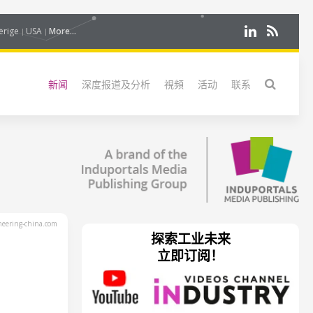
erige
USA
More...
新闻
深度报道及分析
視頻
活动
联系
eering-china.com
探索工业未来
立即订阅！