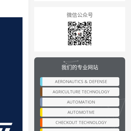
微信公众号
我们的专业网站
AERONAUTICS & DEFENSE
AGRICULTURE TECHNOLOGY
AUTOMATION
AUTOMOTIVE
CHECKOUT TECHNOLOGY