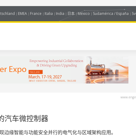
tschland
EMEA
France
Italia
India
日本
México
Sudamérica / España
Sv
www.engin
的汽车微控制器
加速，实现边缘智能与功能安全并行的电气化与区域架构应用。