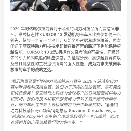
2026 年的达喀尔拉力赛对于菲亚特动力科技品牌而言意义非
凡。搭载标志性
CURSOR 13 发动机
的卡车从比赛伊始便一路
领先，征服一个又一个沙丘，从始至终占据总成绩榜首，再次
印证了
菲亚特动力科技技术即使在最严苛的路况下也能保持卓
越性
能。
CURSOR 13 发动机
拥有久经考验的可靠性、同级领
先的动力和闪电般的响应速度，为征服沙漠、高速越野赛道以
及最具挑战性的工况提供所需的强大性能，
成为力求突破赛事
极限的车手的战略之选
。
“我们为见证我们的动力总成解决方案在 2026 年达喀尔拉力
赛中取得胜利深感自豪，这归功于顶尖的性能表现、高可靠性
和优质服务！菲亚特动力科技为全球客户的日常运营提供动力
和支持。我们将技术和客户服务能力带到了最严酷的沙漠沙
丘，助力车队在世界上最极限的拉力赛中斩获成功，”
菲亚特
动力科技销售与市场营销副总裁
Giovanni Crepaldi
表示。
“感谢de Rooy FPT 车队的全体成员取得这一非凡成就，同时
也感谢其他选择信赖我们动力的车队。”