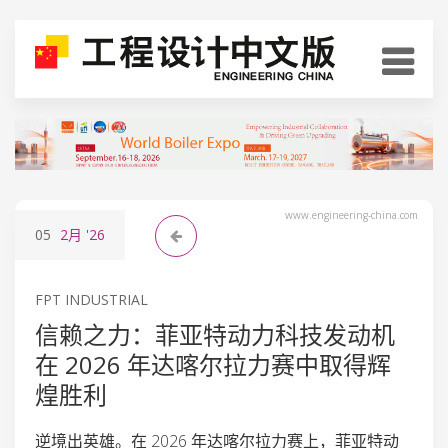
www.engineering-china.com
05
2月
'26
FPT INDUSTRIAL
信赖之力：菲亚特动力科技发动机
在 2026 年达喀尔拉力赛中取得辉
煌胜利
逆境出英雄。在 2026 年达喀尔拉力赛上，菲亚特动