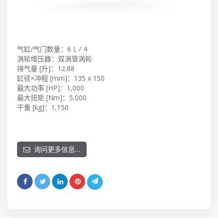
气缸/气门数量：6 L / 4
涡轮增压器：双涡管涡轮
排气量 [升]：12.88
缸径×冲程 [mm]：135 x 150
最大功率 [HP]：1,000
最大扭矩 [Nm]：5,000
干重 [kg]：1,150
询问更多信息…