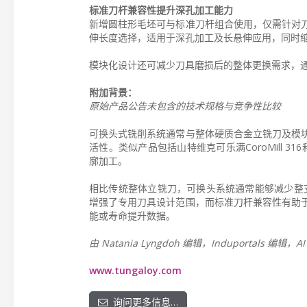
标准刀杆兼容性提升深孔加工能力
新增圆柱形毛坯可与标准刀杆组合使用，仅需针对
伸长度选择，适用于深孔加工及长悬伸应用，同时
模块化设计还可减少刀具磨损后的整体更换需求，
附加背景：
原始产品公告未包含的技术规格与竞争性比较
可换头式铣削系统通常与整体硬质合金立铣刀及模
活性。类似产品包括山特维克可乐满CoroMill 3
廓加工。
相比传统整体立铣刀，可换头系统通常能够减少整支刀具
增强了专用刀具设计范围，而标准刀杆兼容性有助
能或寿命提升数据。
由 Natania Lyngdoh 编辑，Induportals 编辑
www.tungaloy.com
询问更多信息…