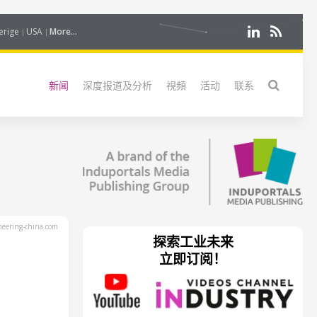
erige
USA
More...
新闻
深度报道及分析
視頻
活动
联系
eering-china.com
探索工业未来
立即订阅！