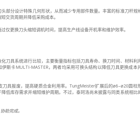
刀头部分设计特殊几何形状，从而减少专用部件数量。丰富的标准刀杆规
缩短交货周期并降低采购成本。
通过仅更换刀头缩短调机时间，提高生产线设备开机率和维护效率。
块化刀具系统进行比较，主要衡量指标包括刀具寿命、换刀时间、材料利
16和伊斯卡MULTI-MASTER，两者均采用可换头结构以降低刀具更换成
报废，提高硬质合金利用率。TungMeister扩展后的ø6–ø20圆
于降低库存需求并缩短维护周期。不过，泰珂洛尚未披露与同类系统相比
，AI 协助完成。