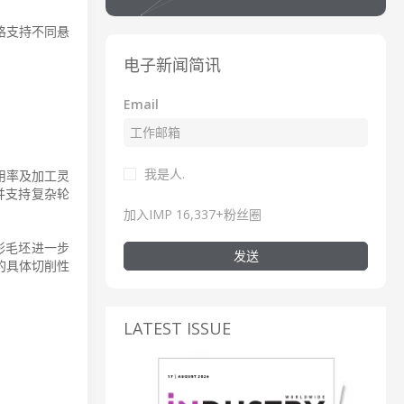
格支持不同悬
电子新闻简讯
Email
我是人.
用率及加工灵
本并支持复杂轮
加入IMP 16,337+粉丝圈
柱形毛坯进一步
发送
的具体切削性
LATEST ISSUE