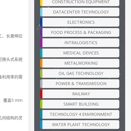
CONSTRUCTION EQUIPMENT
DATACENTER TECHNOLOGY
ELECTRONICS
FOOD PROCESS & PACKAGING
工、长悬伸应
INTRALOGISTICS
MEDICAL DEVICES
可换头式系统
METALWORKING
OIL GAS TECHNOLOGY
备利用率的需
POWER & TRANSMISSION
RAILWAY
，覆盖5 mm
SMART BUILDING
TECHNOLOGY 4 ENVIRONMENT
几何结构的灵
WATER PLANT TECHNOLOGY