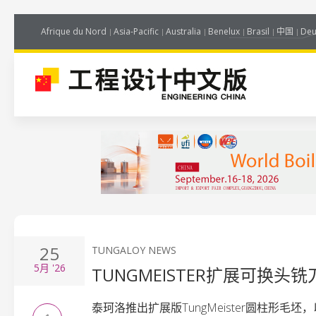
Afrique du Nord
Asia-Pacific
Australia
Benelux
Brasil
中国
Deu
25
TUNGALOY NEWS
5月
'26
TUNGMEISTER扩展可换头
泰珂洛推出扩展版TungMeister圆柱形