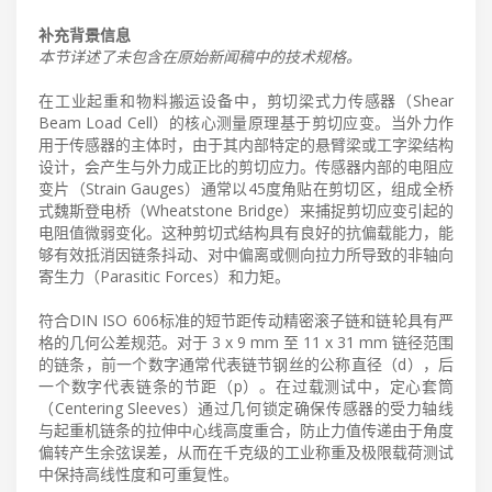
补充背景信息
本节详述了未包含在原始新闻稿中的技术规格。
在工业起重和物料搬运设备中，剪切梁式力传感器（Shear
Beam Load Cell）的核心测量原理基于剪切应变。当外力作
用于传感器的主体时，由于其内部特定的悬臂梁或工字梁结构
设计，会产生与外力成正比的剪切应力。传感器内部的电阻应
变片（Strain Gauges）通常以45度角贴在剪切区，组成全桥
式魏斯登电桥（Wheatstone Bridge）来捕捉剪切应变引起的
电阻值微弱变化。这种剪切式结构具有良好的抗偏载能力，能
够有效抵消因链条抖动、对中偏离或侧向拉力所导致的非轴向
寄生力（Parasitic Forces）和力矩。
符合DIN ISO 606标准的短节距传动精密滚子链和链轮具有严
格的几何公差规范。对于 3 x 9 mm 至 11 x 31 mm 链径范围
的链条，前一个数字通常代表链节钢丝的公称直径（d），后
一个数字代表链条的节距（p）。在过载测试中，定心套筒
（Centering Sleeves）通过几何锁定确保传感器的受力轴线
与起重机链条的拉伸中心线高度重合，防止力值传递由于角度
偏转产生余弦误差，从而在千克级的工业称重及极限载荷测试
中保持高线性度和可重复性。