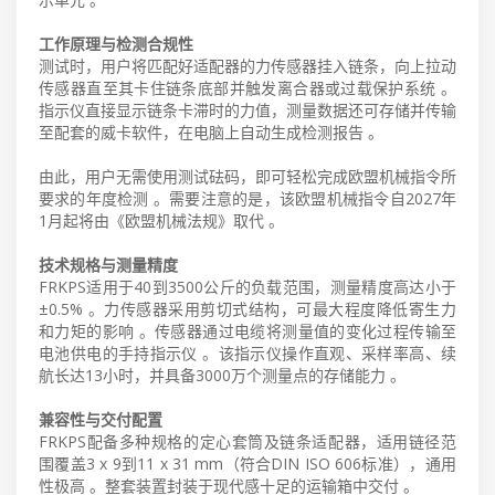
工作原理与检测合规性
测试时，用户将匹配好适配器的力传感器挂入链条，向上拉动
传感器直至其卡住链条底部并触发离合器或过载保护系统 。
指示仪直接显示链条卡滞时的力值，测量数据还可存储并传输
至配套的威卡软件，在电脑上自动生成检测报告 。
由此，用户无需使用测试砝码，即可轻松完成欧盟机械指令所
要求的年度检测 。需要注意的是，该欧盟机械指令自2027年
1月起将由《欧盟机械法规》取代 。
技术规格与测量精度
FRKPS适用于40到3500公斤的负载范围，测量精度高达小于
±0.5% 。力传感器采用剪切式结构，可最大程度降低寄生力
和力矩的影响 。传感器通过电缆将测量值的变化过程传输至
电池供电的手持指示仪 。该指示仪操作直观、采样率高、续
航长达13小时，并具备3000万个测量点的存储能力 。
兼容性与交付配置
FRKPS配备多种规格的定心套筒及链条适配器，适用链径范
围覆盖3 x 9到11 x 31 mm（符合DIN ISO 606标准），通用
性极高 。整套装置封装于现代感十足的运输箱中交付 。