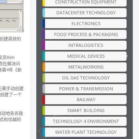
CONSTRUCTION EQUIPMENT
DATACENTER TECHNOLOGY
ELECTRONICS
FOOD PROCESS & PACKAGING
地创建高效的
INTRALOGISTICS
MEDICAL DEVICES
员Ken
，而在解决问
METALWORKING
6卷第4号《新
OIL GAS TECHNOLOGY
且无需手动创建
POWER & TRANSMISSION
速创建了一个
RAILWAY
SMART BUILDING
常激动地告诉我
方式和优越的
TECHNOLOGY 4 ENVIRONMENT
WATER PLANT TECHNOLOGY