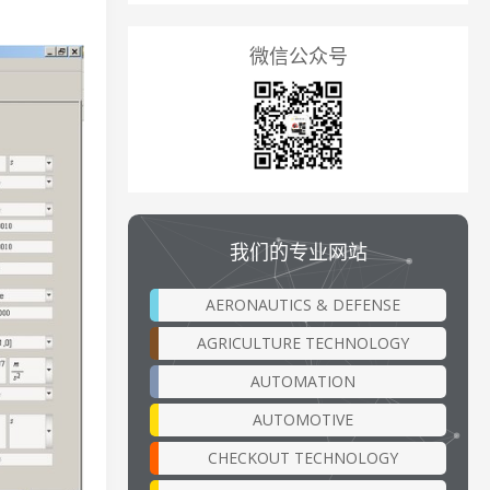
微信公众号
我们的专业网站
AERONAUTICS & DEFENSE
AGRICULTURE TECHNOLOGY
AUTOMATION
AUTOMOTIVE
CHECKOUT TECHNOLOGY