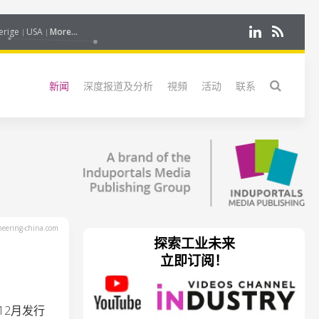
erige
USA
More...
新闻
深度报道及分析
視頻
活动
联系
eering-china.com
探索工业未来
立即订阅！
12月发行