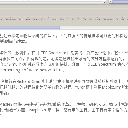
技术创建直接勾画物理系统的模型图。因为其强大的符号技术可以更为轻松
量的时间与成本。
媒体的一致赞许。在《IEEE Spectrum》杂志的一篇产品评论中，软件评论
s的Simulink有很多共同点，但有趣的是，前者是通过找出系统的微分方程来运行的
imulink单纯的数字方式更加快捷、准确。”（IEEE Spectrum 第4
/computing/software/new-math）。
首席执行官Richard Gran博士说：“由于模型映射到物理系统的拓扑图上
把耗时耗力的过程转化为简单有趣的过程。”Gran博士利用MapleSim快
制器。
r说道：“MapleSim将带来建模与模拟实践的变革。工程师、研究人员、教员非
和教学方面，MapleSim是一种非常有用的工具。由于具有革命性的
”