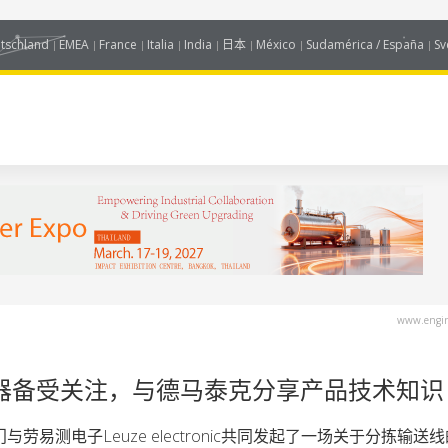
tschland
EMEA
France
Italia
India
日本
México
Sudamérica / España
Sv
www.engin
读器备受关注，与德马泰克分享产品技术知识
门与劳易测电子Leuze electronic共同发起了一场关于分拣输送