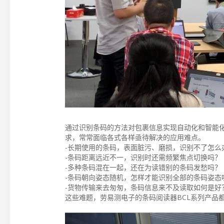
通过识别条码的方法对包裹信息实现自动化和智能
求，常常面临各式各样亟待解决的应用难点。
-长期使用的条码，表面脏污、磨损，识别不了怎么
-条码距离远近不一，识别时还需频繁焦点切换吗？
-多种条码混在一起，还在为读错别的条码发愁吗？
-条码朝向姿态随机，怎样才能识别全部的条码姿态
-货物传输来去匆匆，条码信息来不及读取如何是好
这些难题，劳易测电子的条码阅读器BCL系列产品