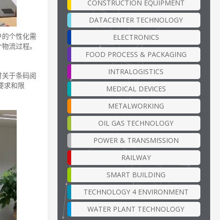
CONSTRUCTION EQUIPMENT
DATACENTER TECHNOLOGY
户的个性化需
ELECTRONICS
个物流过程。
FOOD PROCESS & PACKAGING
INTRALOGISTICS
讨关于条码阅
要求和限
MEDICAL DEVICES
METALWORKING
OIL GAS TECHNOLOGY
POWER & TRANSMISSION
RAILWAY
SMART BUILDING
TECHNOLOGY 4 ENVIRONMENT
WATER PLANT TECHNOLOGY