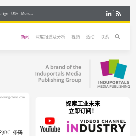
erige
USA
More...
新闻
深度报道及分析
視頻
活动
联系
eering-china.com
探索工业未来
立即订阅！
线的BCL条码