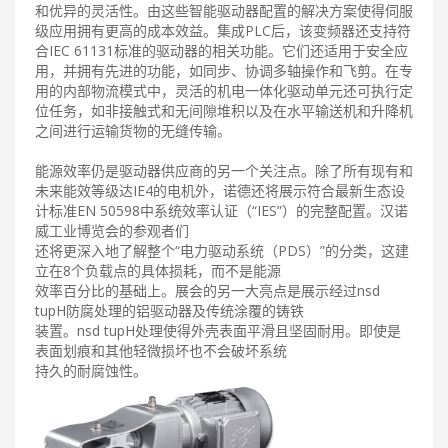
和优异的灵活性。由这些智能驱动器配置的解决方案使得伺服
级应用拥有更高的成本效益。集成PLC后，该变频器还支持符
合IEC 61131标准的驱动器的相关功能。它们还适用于安全应
用，并拥有先进的功能，如同步、协调多轴操作和飞剪。在专
用的内部物流模式中，灵活的机电一体化驱动单元还可执行定
位任务，如非接触式和无间隙堆积以及在水平输送机和升降机
之间进行运输货物的无缝传输。
能源效率仍是驱动器供应商的另一个关注点。除了所有现有和
未来能效等级达IE4的电机外，诺德还将展示符合最新生态设
计标准EN 50598中系统效率认证（“IES”）的完整配置。汉诺
威工业博览会的参观者们
还将更深入地了解整个“电力驱动系统（PDS）”的分类，这建
立在8个负载点的具体损耗，而不是能源
效率百分比的基础上。展会的另一大亮点是展示经过nsd
tupH防腐处理的铝驱动器及传统涂覆的铸铁
装置。nsd tupH处理使得外壳表面平滑且坚固耐用。即使是
表面划痕和其他轻微损坏也不会破坏系统
持久的耐腐蚀性。