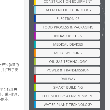
CONSTRUCTION EQUIPMENT
DATACENTER TECHNOLOGY
ELECTRONICS
FOOD PROCESS & PACKAGING
INTRALOGISTICS
MEDICAL DEVICES
METALWORKING
OIL GAS TECHNOLOGY
场上经过验证的
，并扩展了安
POWER & TRANSMISSION
RAILWAY
SMART BUILDING
台。该平台持续关
外，采用的机
TECHNOLOGY 4 ENVIRONMENT
不例外。
WATER PLANT TECHNOLOGY