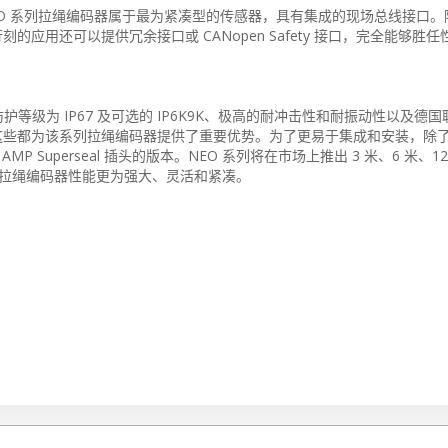
O 系列拉绳编码器属于最为紧凑型的传感器，具有集成的现场总线接口。
要求苛刻的应用还可以提供冗余接口或 CANopen Safety 接口，完全能够胜
级为 IP67 及可选的 IP6K9K、极高的耐冲击性和耐振动性以及德
 许可证，这些都为该系列拉绳编码器提供了重要优势。为了更易于集成和安装，除
MP Superseal 插头的版本。NEO 系列将在市场上推出 3 米、6 米、12 
的拉绳编码器性能更为强大、灵活和紧凑。