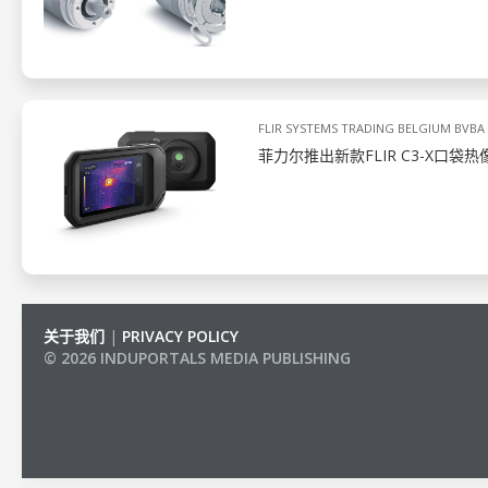
FLIR SYSTEMS TRADING BELGIUM BVBA
菲力尔推出新款FLIR C3-X口
关于我们
|
PRIVACY POLICY
© 2026 INDUPORTALS MEDIA PUBLISHING
LIST OF COMPANIES