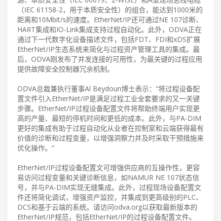
（IEC 61158-2，用于本质安全性）的组合，能达到1000米的
距离和10Mbit/s的速度。EtherNet/IP还可通过NE 107诊断、
HART集成和IO-Link集成支持过程自动化。此外，ODVA正在
通过下一代数字化设备描述文件，包括FDT、FDI和xDS扩展
EtherNet/IP生态系统来简化与过程资产管理工具的集成。最
后，ODVA刚发布了并发连接的可用性，为最关键的过程应用
提供故障安全控制器冗余机制。
ODVA总裁兼执行董事Al Beydoun博士表示：“将过程设备配
置文件引入EtherNet/IP是满足过程工业全套要求的又一关键
步骤。EtherNet/IP过程设备配置文件将帮助终端用户实现更
高的产量、最短的停机时间和更低的成本。此外，与PA-DIM
更好的集成有助于过程自动化从业者在控制室和云端获得最有
价值的诊断和过程变量，以增强洞察力并及时采取干预措施来
优化操作。”
EtherNet/IP过程设备配置文可增强供应商的互操作性，更容
易访问过程变量和关键诊断信息，如NAMUR NE 107状态信
号，并与PA-DIM实现无缝集成。此外，过程现场设备配置文
件还将简化调试，增强资产监控，并集成到更高级别的PLC、
DCS和基于云端的系统。请访问odva.org以获取最新版本的
EtherNet/IP规范，包括EtherNet/IP的过程设备配置文件。