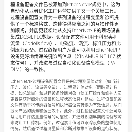
程设备配备文件已被添加到EtherNet/IP规范中，这为
自动化从业者优化工厂运营提供了又一个关键工具。
过程设备配置文件为一系列设备的过程变量和诊断提
供了一个标准格式，这使得供应商之间的互操作性更
加顺畅，并能更轻松地从支持EtherNet/IP的现场设备
集成DCS和PLC数据。设备配置文件可用于科里奥利
流量（Coriolis flow）、电磁流、涡流、标准压力和比
例压力设备。过程终端用户从此可以利用EtherNet/IP
设备更好地传递关键诊断信息（如NAMUR NE 107 状
态信号），并改进与过程自动化设备信息模型（PA-
DIM）的一致性。
EtherNet/IP过程设备配置文件是由过程测量值对象（如当前
压力、液位、流量等变量）、过程累计值对象（跟踪累计数
据，如总流量）和过程设备诊断对象（使工厂操作和维护人员
更容易获得额外的设备和过程状态信息）组成。过程设备配置
文件有助于将传感器信号和执行器位置转换为有效信息，从而
提高产品的质量和运营效率。此外，过程设备配置文件还可以
帮助用户评估测量信号的可靠性，并通过识别早期的设备故障
来防止工厂停机。例如，过程累计值可以跟踪设备的整体使用
情况，然后通过过程测量值和诊断对象推断设备的运行状况。