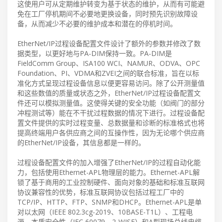
这使用户可从定期维护转变为基于状态的维护，从而有可能避
免在工厂停机期间不必要地更换设备，同时预先识别故障设
备，从而减少不必要的维护成本和潜在的停机时间。
EtherNet/IP过程设备配置文件设计了额外的参数并修改了数
据类型，以更好地与PA-DIM保持一致。PA-DIM是
FieldComm Group、ISA100 WCI、NAMUR、ODVA、OPC
Foundation、PI、VDMA和ZVEI之间的联合标准，旨在以标
准化方式呈现过程设备信息以便更容易访问。除了公开测量值
和这些数值的质量或状态之外，EtherNet/IP过程设备配置文
件还可以模拟测量值。这使得关键的安全功能（如阀门的部分
冲程测试等）能在不干扰过程数据的情况下进行。过程设备配
置文件提供的实时过程变量、总数据量和诊断的标准格式也将
提高终端用户各供应商之间的互操作性，因为无论哪个供应商
的EtherNet/IP设备，其信息都是一样的。
过程设备配置文件的加入增强了EtherNet/IP的过程自动化能
力，包括使用Ethernet-APL物理层的能力。Ethernet-APL解
锁了基于商用的工业控制硬件、面向对象的基础和标准互联网
协议兼容性的优势，标准互联网协议包括过程工厂中的
TCP/IP、HTTP、FTP、SNMP和DHCP。Ethernet-APL是单
对以太网（IEEE 802.3cg-2019、10BASE-T1L）、工程电
源、本质安全性（IEC 60079、2-WISE）和A型现场总线电缆