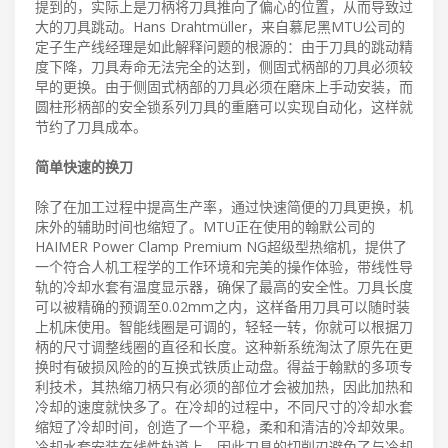
提到的，实际上是刀柄将刀具推向了偏心的位置，从而导致过
大的刀具跳动。Hans Drahtmüller，来自慕尼黑MTU公司的
定子生产线经理是如此解释问题的根源的：由于刀具的跳动精
度下降，刀具寿命无法完全的达到，侧固式柄部的刀具必须较
早的更换。由于侧固式柄部的刀具必须在磨床上手动安装，而
圆柱形柄部的安全锁系列刀具的重磨可以实现自动化，这样就
节约了刀具成本。
简单快速的换刀
除了在加工过程中提高生产率，通过快速简便的刀具更换，机
床外的辅助时间也缩短了。MTU正在使用的翰默公司的
HAIMER Power Clamp Premium NG超级型热缩机，提供了
一个符合人机工程学的工作环境和完美的操作体验，带线性导
轨的冷却水套有温度显示器，确保了最高的安全性。刀具长度
可以被精确的预调至0.02mm之内，这样备用刀具可以随时装
上机床使用。智能线圈是可调的，轻轻一转，你就可以根据刀
柄的尺寸调整线圈的直径和长度。这种新系统淘汰了原先在更
换时有破损风险的的互换式铁质止动盘。得益于翰默的多项专
利技术，其热缩刀柄只有必须的部位才会被加热，因此加热和
冷却的速度就快多了。在冷却的过程中，不同尺寸的冷却水套
缩短了冷却时间，创造了一个平稳，柔和和清洁的冷却效果。
冷却水套安装在线性轨道上，因此刀具的切削刃避免了与冷却