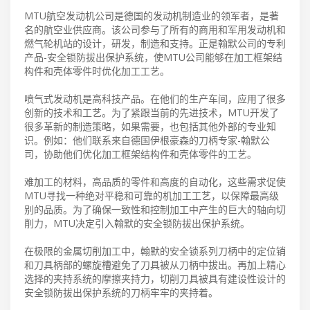
MTU航空发动机公司是德国的发动机制造业的领军者，是著
名的航空业供应商。该公司参与了所有的商用和军用发动机和
燃气轮机站的设计，研发，制造和支持。正是翰默公司的专利
产品-安全锁防拔出保护系统，使MTU公司能够在加工框架结
构件和壳体零件时优化加工工艺。
喷气式发动机是高科技产品。在他们的生产车间，应用了很多
创新的技术和工艺。为了紧跟当前的先进技术，MTU开发了
很多革新的制造策略，如果需要，也包括其他外部的专业知
识。例如：他们联系来自德国伊根豪森的刀柄专家-翰默公
司，协助他们优化加工框架结构件和壳体零件的工艺。
难加工的材料，高品质的零件和高度的自动化，这些需求促使
MTU寻找一种绝对平稳和可靠的机加工工艺，以保障最高级
别的品质。为了确保一致性和控制加工中产生的巨大的轴向切
削力，MTU决定引入翰默的安全锁防拔出保护系统。
在极限的金属切削加工中，翰默的安全锁系列刀柄中的定位销
和刀具柄部的螺旋槽避免了刀具被从刀柄中拔出。再加上精心
选择的夹持系统的摩擦夹持力，切削刀具被具有建设性设计的
安全锁防拔出保护系统的刀柄牢牢的夹持着。