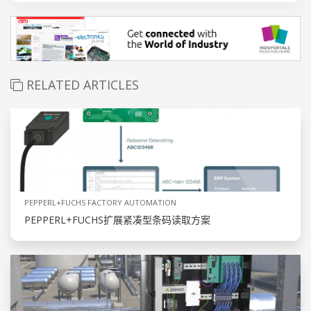
RELATED ARTICLES
PEPPERL+FUCHS FACTORY AUTOMATION
PEPPERL+FUCHS扩展紧凑型条码读取方案