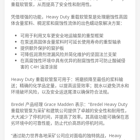
重载软管泵，从而提高了安全性和耐用性。
凭借增强的功能，Heavy Duty 重载软管泵是处理磨蚀性高固
体含量浆料、稠泥浆和腐蚀性流体的出色蠕动泵解决方案：
可用于利用叉车更安全地运输泵的重型框架
在泵送高固体含量浆料时可延长使用寿命的重型轴承
提供额外保护的窗护板
可降低润滑剂泄漏风险并简化维护的坚固法兰支架
在高腐蚀性环境中具有优异的耐腐蚀性并可防止酸碱侵
害的 C4H 油漆涂层
Heavy Duty 重载软管泵可用于：将磨损降至最低的浆料输
送；精确的化学品定量，以提高运营效率；脱水以避免洪水和
环境破坏风险，以及安全运送尾渣以确保符合法规。
Bredel 产品经理 Grace Madden 表示：“Bredel Heavy Duty
重载软管泵为采矿和建筑公司提供了卓越的安全性和耐用性，
大大减少了停机时间，并提高了效率。其高级功能可确保在恶
劣环境中的可靠性能，防止代价高昂的停机时间。
“通过助力世界各地采矿公司应对面临的独特挑战，Heavy