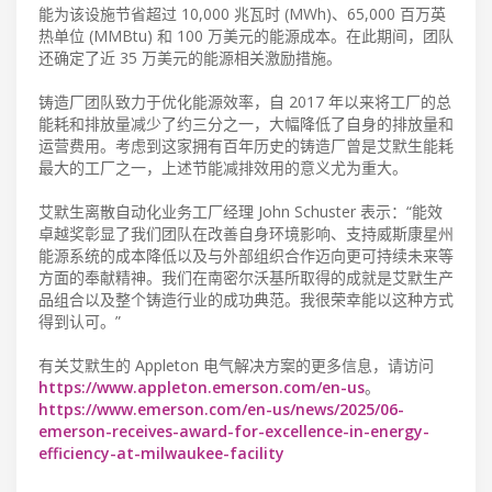
能为该设施节省超过 10,000 兆瓦时 (MWh)、65,000 百万英
热单位 (MMBtu) 和 100 万美元的能源成本。在此期间，团队
还确定了近 35 万美元的能源相关激励措施。
铸造厂团队致力于优化能源效率，自 2017 年以来将工厂的总
能耗和排放量减少了约三分之一，大幅降低了自身的排放量和
运营费用。考虑到这家拥有百年历史的铸造厂曾是艾默生能耗
最大的工厂之一，上述节能减排效用的意义尤为重大。
艾默生离散自动化业务工厂经理 John Schuster 表示：“能效
卓越奖彰显了我们团队在改善自身环境影响、支持威斯康星州
能源系统的成本降低以及与外部组织合作迈向更可持续未来等
方面的奉献精神。我们在南密尔沃基所取得的成就是艾默生产
品组合以及整个铸造行业的成功典范。我很荣幸能以这种方式
得到认可。”
有关艾默生的 Appleton 电气解决方案的更多信息，请访问
https://www.appleton.emerson.com/en-us
。
https://www.emerson.com/en-us/news/2025/06-
emerson-receives-award-for-excellence-in-energy-
efficiency-at-milwaukee-facility