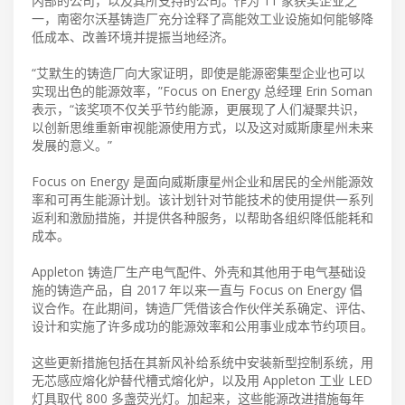
内部的公司，以及其所支持的公司。作为 11 家获奖企业之
一，南密尔沃基铸造厂充分诠释了高能效工业设施如何能够降
低成本、改善环境并提振当地经济。
“艾默生的铸造厂向大家证明，即使是能源密集型企业也可以
实现出色的能源效率，”Focus on Energy 总经理 Erin Soman
表示，“该奖项不仅关乎节约能源，更展现了人们凝聚共识，
以创新思维重新审视能源使用方式，以及这对威斯康星州未来
发展的意义。”
Focus on Energy 是面向威斯康星州企业和居民的全州能源效
率和可再生能源计划。该计划针对节能技术的使用提供一系列
返利和激励措施，并提供各种服务，以帮助各组织降低能耗和
成本。
Appleton 铸造厂生产电气配件、外壳和其他用于电气基础设
施的铸造产品，自 2017 年以来一直与 Focus on Energy 倡
议合作。在此期间，铸造厂凭借该合作伙伴关系确定、评估、
设计和实施了许多成功的能源效率和公用事业成本节约项目。
这些更新措施包括在其新风补给系统中安装新型控制系统，用
无芯感应熔化炉替代槽式熔化炉，以及用 Appleton 工业 LED
灯具取代 800 多盏荧光灯。加起来，这些能源改进措施每年