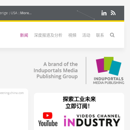
erige
USA
More...
新闻
深度报道及分析
視頻
活动
联系
eering-china.com
探索工业未来
立即订阅！