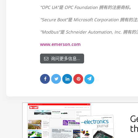
“OPC UA”是 OPC Foundation 拥有的注册商标。
“Secure Boot”是 Microsoft Corporation 拥
“Modbus”是 Schneider Automation, Inc. 
www.emerson.com
询问更多信息…