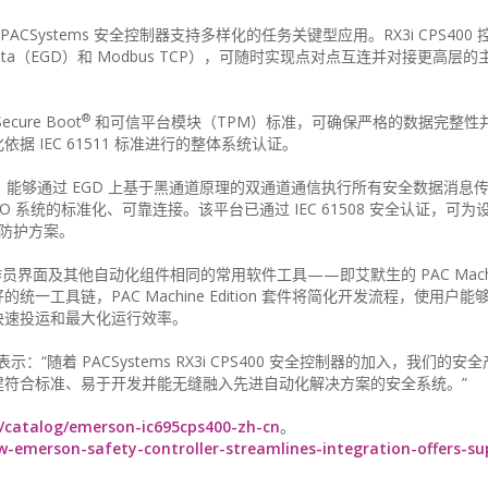
CSystems 安全控制器支持多样化的任务关键型应用。RX3i CPS400
bal Data（EGD）和 Modbus TCP），可随时实现点对点互连并对接更高
®
re Boot
和可信平台模块（TPM）标准，可确保严格的数据完整性
 IEC 61511 标准进行的整体系统认证。
器组态，能够通过 EGD 上基于黑通道原理的双通道通信执行所有安全数据消息
tyNet I/O 系统的标准化、可靠连接。该平台已通过 IEC 61508 安全认证，
的防护方案。
面及其他自动化组件相同的常用软件工具——即艾默生的 PAC Machine 
工具链，PAC Machine Edition 套件将简化开发流程，使用户
快速投运和最大化运行效率。
表示：“随着 PACSystems RX3i CPS400 安全控制器的加入，我们的
建符合标准、易于开发并能无缝融入先进自动化解决方案的安全系统。”
/catalog/emerson-ic695cps400-zh-cn
。
-emerson-safety-controller-streamlines-integration-offers-su