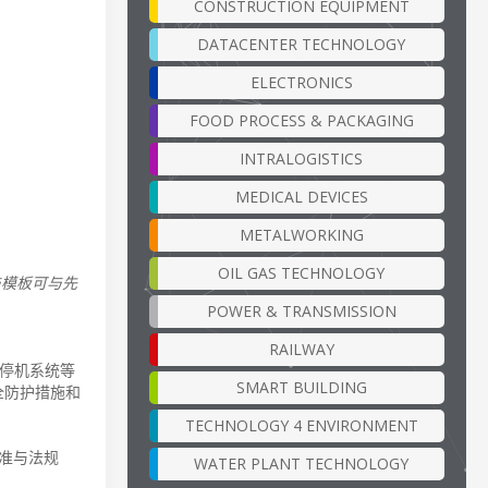
CONSTRUCTION EQUIPMENT
DATACENTER TECHNOLOGY
ELECTRONICS
FOOD PROCESS & PACKAGING
INTRALOGISTICS
MEDICAL DEVICES
METALWORKING
OIL GAS TECHNOLOGY
块与模板可与先
POWER & TRANSMISSION
RAILWAY
停机系统等
SMART BUILDING
全防护措施和
TECHNOLOGY 4 ENVIRONMENT
准与法规
WATER PLANT TECHNOLOGY