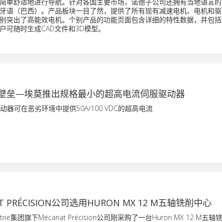
简单舒适地进行导航。针对各国主要市场，诺德子公司还拥有当地语言的
牙语（巴西）。产品板块一目了然，提供了所有现有减速电机、电机和驱
别突出了高能效电机。个别产品的功能页面包含详细的特性数据，并包括
户可随时生成CAD文件和3D模型。
壁垒—埃莫推出规格最小的超高电流伺服驱动器
no驱动器可在恶劣环境中提供50A/100 VDC的超高电流
T PRÉCISION公司选用HURON MX 12 M五轴铣削中心
dustrie集团旗下Mécanat Précision公司刚采购了一台Huron MX 12 M