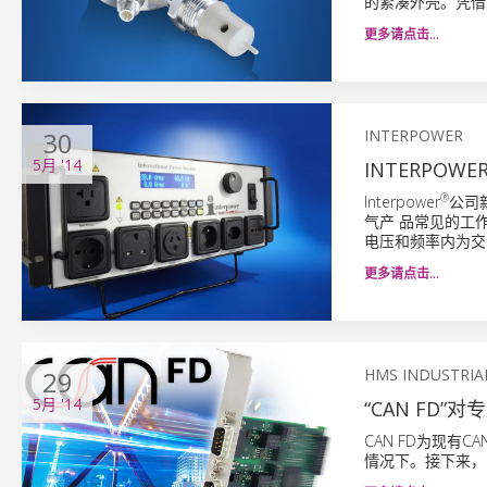
的紧凑外壳。凭借
更多请点击…
30
INTERPOWER
5月
'14
INTERPOW
®
Interpower
公司
气产 品常见的工作电
电压和频率内为交
更多请点击…
29
HMS INDUSTRIA
5月
'14
“CAN FD
CAN FD为现
情况下。接下来，HM