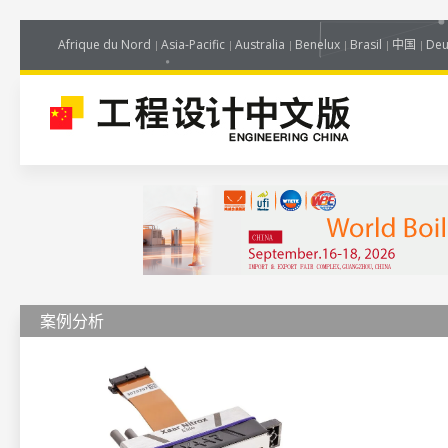
Afrique du Nord
Asia-Pacific
Australia
Benelux
Brasil
中国
Deu
案例分析