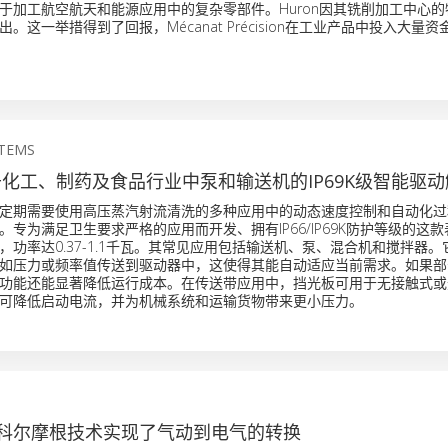
于加工航空航天和能源应用中的复杂零部件。Huron因其铣削加工中心
。这一举措得到了回报，Mécanat Précision在工业产品中投入大量
STEMS
用于化工、制药及食品行业中泵和输送机的IP69K级智能驱
定期需要使用高压蒸汽射流清洗的多种应用中的动态速度控制和自动化过
专为满足卫生要求严格的应用而开发、拥有IP66/IP69K防护等级的这
，功率达0.37-1.1千瓦。其常见应用包括输送机、泵、混合机和搅拌器
如压力或频率值传送到驱动器中，这使得其能自动适应当前需求。如果部
功能还能显著降低运行成本。在传送带应用中，挡光板可用于无接触式或
可降低启动电流，并为机械系统和运输货物带来更小压力。
科尔摩根技术实现了气动到电气的转换