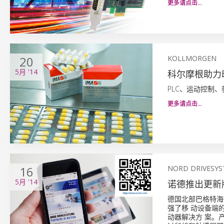
更多请点击…
20
KOLLMORGEN
5月
'14
科尔摩根助力印
PLC、运动控制、
更多请点击…
16
NORD DRIVESY
5月
'14
诺德推出更新
德国北部巴格特海
强了移 动设备端的
动器解决方 案。