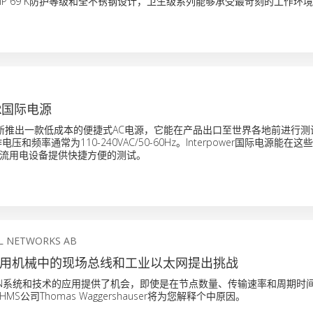
IP 69 K防护等级和全不锈钢设计，卫生级系列能够承受最苛刻的工作环
ER国际电源
新推出一款低成本的便捷式AC电源，它能在产品出口至世界各地前进行测
压和频率通常为110-240VAC/50-60Hz。Interpower国际电源能在
流用电设备提供快捷方便的测试。
L NETWORKS AB
”对专用机械中的现场总线和工业以太网提出挑战
有CAN系统和技术的应用提供了机会，即使是在节点数量、传输速率和周期时
S公司Thomas Waggershauser将为您解释个中原因。