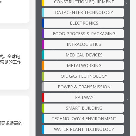
境。
CONSTRUCTION EQUIPMENT
DATACENTER TECHNOLOGY
ELECTRONICS
FOOD PROCESS & PACKAGING
INTRALOGISTICS
MEDICAL DEVICES
试。全球电
这些常见的工作
METALWORKING
OIL GAS TECHNOLOGY
POWER & TRANSMISSION
RAILWAY
SMART BUILDING
TECHNOLOGY 4 ENVIRONMENT
间要求很高的
WATER PLANT TECHNOLOGY