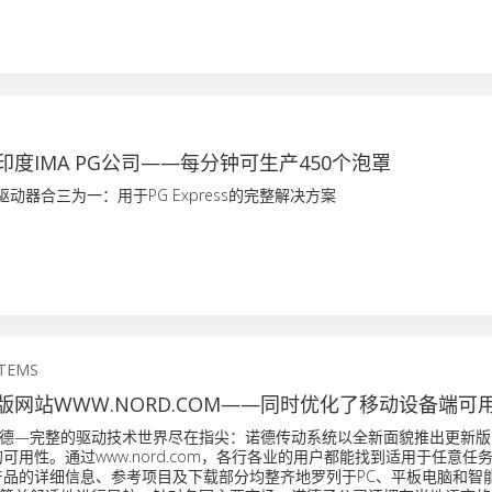
度IMA PG公司——每分钟可生产450个泡罩
驱动器合三为一：用于PG Express的完整解决方案
STEMS
版网站WWW.NORD.COM——同时优化了移动设备端可
德—完整的驱动技术世界尽在指尖：诺德传动系统以全新面貌推出更新版
可用性。通过www.nord.com，各行各业的用户都能找到适用于任意任
产品的详细信息、参考项目及下载部分均整齐地罗列于PC、平板电脑和智