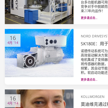
台多功能机器可用
竞争对手中脱颖而出
来20年内运作！
更多请点击…
16
NORD DRIVESY
4月
'14
SK180E：
诺德传动系统可为
高效驱动解决方案。
电机集成了变频器
将传感器的数据，
频繁，其自动节能
积。软启动功能还
更多请点击…
16
KOLLMORGEN
4月
'14
莫迪维克通过