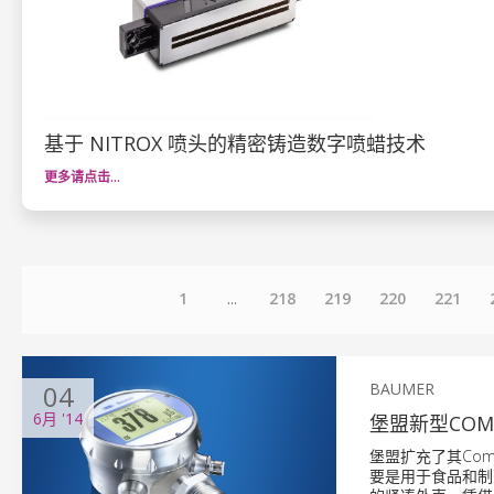
基于 NITROX 喷头的精密铸造数字喷蜡技术
更多请点击…
1
...
218
219
220
221
04
BAUMER
6月
'14
堡盟新型COM
堡盟扩充了其Com
要是用于食品和制药