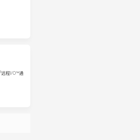
®
远程I/O™通