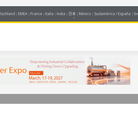
tschland
EMEA
France
Italia
India
日本
México
Sudamérica / España
Sv