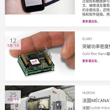
过鼠标和触摸屏可
文、越南语及葡萄
的全面信息，还特
档和软件链接。用
更多请点击…
12
ELMO
5月
'14
突破功率密度
Gold Bee Na
更多请点击…
25
HURON
4月
'14
法国MÉCANA
法国Euclide In