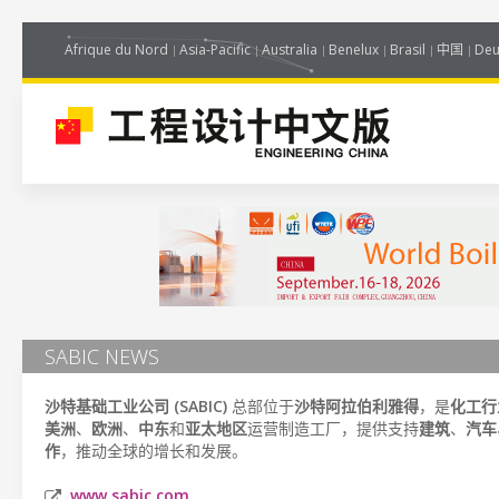
Afrique du Nord
Asia-Pacific
Australia
Benelux
Brasil
中国
Deu
SABIC NEWS
沙特基础工业公司 (SABIC)
总部位于
沙特阿拉伯利雅得
，是
化工行
美洲
、
欧洲
、
中东
和
亚太地区
运营制造工厂，提供支持
建筑
、
汽车
作
，推动全球的增长和发展。
www.sabic.com