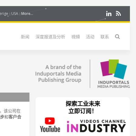
erige
USA
More...
新闻
深度报道及分析
視頻
活动
联系
探索工业未来
立即订阅！
。该公司在
步
和
客户合