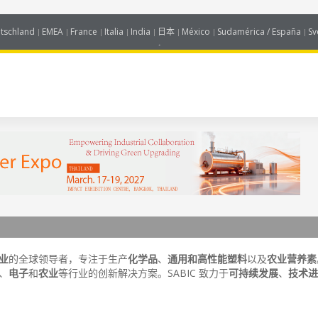
tschland
EMEA
France
Italia
India
日本
México
Sudamérica / España
Sv
业
的全球领导者，专注于生产
化学品
、
通用和高性能塑料
以及
农业营养素
、
电子
和
农业
等行业的创新解决方案。SABIC 致力于
可持续发展
、
技术进