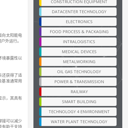
CONSTRUCTION EQUIPMENT
DATACENTER TECHNOLOGY
ELECTRONICS
FOOD PROCESS & PACKAGING
料面向太阳能电
期户外运行。
INTRALOGISTICS
MEDICAL DEVICES
环境暴露性以
METALWORKING
OIL GAS TECHNOLOGY
些材料还获得了适
这些基准通常用
POWER & TRANSMISSION
RAILWAY
显示，其具有
SMART BUILDING
。
TECHNOLOGY 4 ENVIRONMENT
光焊接可以减少
WATER PLANT TECHNOLOGY
能有助于支持