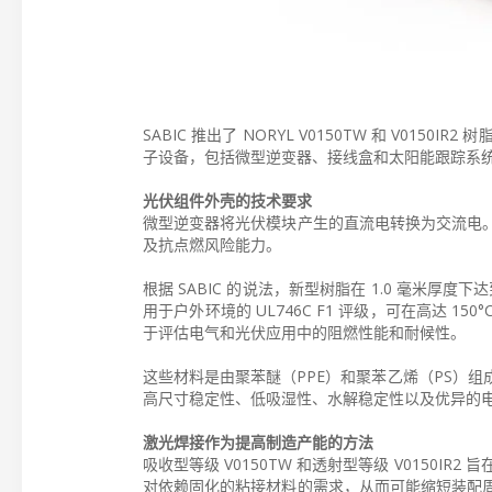
SABIC 推出了 NORYL V0150TW 和 V
子设备，包括微型逆变器、接线盒和太阳能跟踪系
光伏组件外壳的技术要求
微型逆变器将光伏模块产生的直流电转换为交流电
及抗点燃风险能力。
根据 SABIC 的说法，新型树脂在 1.0 毫米厚度下达
用于户外环境的 UL746C F1 评级，可在高达 
于评估电气和光伏应用中的阻燃性能和耐候性。
这些材料是由聚苯醚（PPE）和聚苯乙烯（PS）
高尺寸稳定性、低吸湿性、水解稳定性以及优异的
激光焊接作为提高制造产能的方法
吸收型等级 V0150TW 和透射型等级 V0150I
对依赖固化的粘接材料的需求，从而可能缩短装配