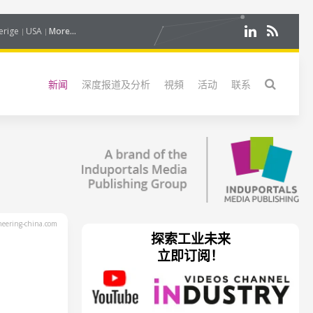
erige
USA
More...
新闻
深度报道及分析
視頻
活动
联系
eering-china.com
探索工业未来
立即订阅！