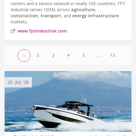
centers and a service network in nearly 100 countries, FPT
Industrial serves OEMs across
agriculture
,
construction
,
transport
, and
energy infrastructure
markets.
www.fptindustrial.com
2
3
4
5
...
13
1
20
JUL
'26