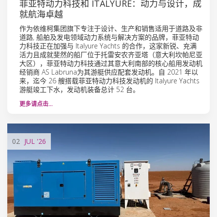
菲亚特动力科技和 ITALYURE：动力与设计，成
就航海卓越
作为依维柯集团旗下专注于设计、生产和销售适用于道路及非
道路, 船舶及发电领域动力系统与解决方案的品牌，菲亚特动
力科技正在加强与 Italyure Yachts 的合作，这家新锐、充满
活力且成就斐然的船厂位于托雷安农齐亚塔（意大利坎帕尼亚
大区），菲亚特动力科技通过其意大利南部的核心船用发动机
经销商 AS Labruna为其游艇供应配套发动机。自 2021 年以
来，迄今 26 艘搭载菲亚特动力科技发动机的 Italyure Yachts
游艇竣工下水，发动机装备总计 52 台。
更多请点击…
02
JUL
'26