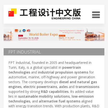
FPT INDUSTRIAL
FPT Industrial, founded in 2005 and headquartered in
Turin, Italy, is a global specialist in
powertrain
technologies
and
industrial propulsion systems
for
automotive, marine, off-highway and power generation
sectors. The company develops
diesel and natural gas
engines
,
electric powertrains
,
axles
and
transmissions
supported by strong
R&D capabilities
. Its added value
lies in
sustainable mobility solutions
,
low-emission
technologies
, and
alternative fuel systems
aligned
with energy transition trends. With production plants, R&D