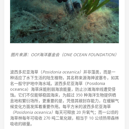
图片来源：OOF海洋基金会（ONE OCEAN FOUNDATION）
波西多尼亚海草（
Posidonia oceanica）
并非藻类，而是一
种适应了水下生活的陆生植物，其名称来源海神波塞冬，如其
名一般守护地中海水域。波西多尼亚海草（Posidonia
oceanica）海草床能削弱海浪能量，防止沙滩海岸线遭受侵
蚀。它们不仅能够稳固海床，为超过 350 种海洋生物提供栖
息地和繁衍场所，更重要的是，凭借其碳封存能力，在缓解气
候变化方面发挥着重要作用。每平方米的波西多尼亚海草
（Posidonia oceanica）
每天可释放 20 升氧气；而一公顷的
海草林每年可吸收 270 吨二氧化碳，相当于 10 公顷热带森林
吸收的碳量。