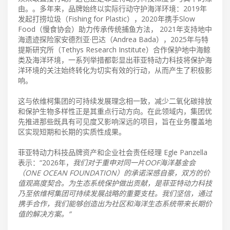
由。。多年来，品牌始终以实际行动守护海洋环境：2019年
发起打捞垃圾（Fishing for Plastic），2020年携手Slow
Food（慢食协会）助力传承传统捕鱼方法， 2021年支持地中
海遗迹探险家安德烈亚·巴达（Andrea Bada），2025年与特
提斯研究所（Tethys Research Institute）合作保护地中海鲸
类及海洋环境，一系列举措都彰显出菲亚特动力科技将保护海
洋环境的关注始终转化为切实有效的行动，从而产生了积极影
响。
这与依维柯集团的可持续发展理念相一致，减少二氧化碳排放
和保护生物多样性正是其重点行动方向。在此领域内，集团优
先推进那些既具有可见度又影响深远的项目，旨在业务覆盖地
区实现短期和长期的实质性成果。
菲亚特动力科技品牌资产和企业社会责任经理 Egle Panzella
表示：“2026年，
我们对于重申对同一片OOF海洋基金会
（ONE OCEAN FOUNDATION）的承诺深感自豪，双方的价
值观高度契合。为生态系统保护做出贡献，是菲亚特动力科技
乃至依维柯集团可持续发展战略的重要支柱。我们坚信，通过
携手合作，我们能够创造出为社区和海洋生态系统带来长期价
值的解决方案。”