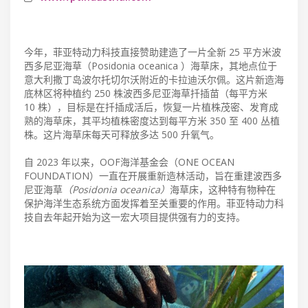
今年，菲亚特动力科技直接赞助建造了一片全新 25 平方米波
西多尼亚海草（Posidonia oceanica ）海草床，其地点位于
意大利撒丁岛波尔托切尔沃附近的卡拉迪沃尔佩。这片新造海
底林区将种植约 250 株波西多尼亚海草扦插苗（每平方米
10 株），目标是在扦插成活后，恢复一片植株茂密、发育成
熟的海草床，其平均植株密度达到每平方米 350 至 400 丛植
株。这片海草床每天可释放多达 500 升氧气。
自 2023 年以来，OOF海洋基金会（ONE OCEAN
FOUNDATION）一直在开展重新造林活动，旨在重建波西多
尼亚海草
（Posidonia oceanica）
海草床，这种特有物种在
保护海洋生态系统方面发挥着至关重要的作用。菲亚特动力科
技自去年起开始为这一宏大项目提供强有力的支持。