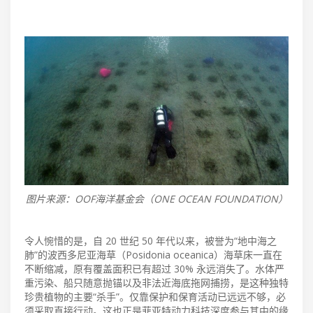
图片来源：OOF海洋基金会（ONE OCEAN FOUNDATION）
令人惋惜的是，自 20 世纪 50 年代以来，被誉为“地中海之
肺”的波西多尼亚海草（Posidonia oceanica）海草床一直在
不断缩减，原有覆盖面积已有超过 30% 永远消失了。水体严
重污染、船只随意抛锚以及非法近海底拖网捕捞，是这种独特
珍贵植物的主要“杀手”。仅靠保护和保育活动已远远不够，必
须采取直接行动。这也正是菲亚特动力科技深度参与其中的缘