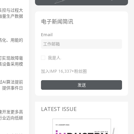
能集控与过程大
海量生产数据
电子新闻简讯
Email
洁化、用能的
我是人.
可实现故障毫
该设备采用模
加入IMP 16,337+粉丝圈
过AI算法提前
发送
，提供事件日
LATEST ISSUE
速开发更多高
行业迈向低碳