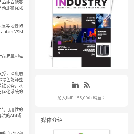
的产品组合能够
命预测和优化
水泵等场景的
ium VSM
产品质量和运
为支撑，深度融
X绿色能源整
关键设备，从
与优化系统的
加入IMP 155,000+粉丝圈
性与可用性的
算法的ABB矿
媒体介绍
进的自动化和