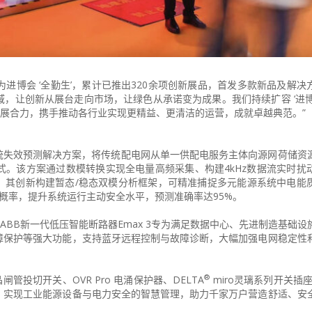
成为进博会 ‘全勤生’，累计已推出320余项创新展品，首发多款新品及解
，让创新从展台走向市场，让绿色从承诺变为成果。我们持续扩容 ‘进博
发展合力，携手推动各行业实现更精益、更清洁的运营，成就卓越典范。”
EAI+电力系统失效预测解决方案，将传统配电网从单一供配电服务主体向源网荷储
。该方案通过数模转换实现全电量高频采集、构建4kHz数据流实时扰
，其创新构建暂态/稳态双模分析框架，可精准捕捉多元能源系统中电能
概率，提升系统运行主动安全水平，预测准确率达95%。
ABB新一代低压智能断路器Emax 3专为满足数据中心、先进制造基础设
障保护等强大功能，支持蓝牙远程控制与故障诊断，大幅加强电网稳定性
®
晶闸管投切开关、OVR Pro 电涌保护器、DELTA
miro灵璃系列开关插座
，实现工业能源设备与电力安全的智慧管理，助力千家万户营造舒适、安