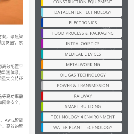
CONSTRUCTION EQUIPMENT
DATACENTER TECHNOLOGY
ELECTRONICS
FOOD PROCESS & PACKAGING
决方案，聚焦智
朋友圈’，累
INTRALOGISTICS
MEDICAL DEVICES
METALWORKING
资源高效配置平
动监测体系，
OIL GAS TECHNOLOGY
质量突变特征
POWER & TRANSMISSION
RAILWAY
施等高功率需
和网络安全，
SMART BUILDING
TECHNOLOGY 4 ENVIRONMENT
、A912智能
全、高效的智
WATER PLANT TECHNOLOGY