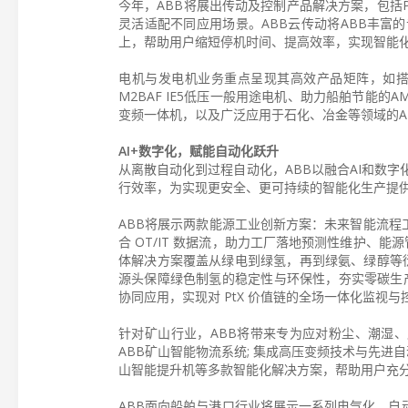
今年，ABB将展出传动及控制产品解决方案，包括PL
灵活适配不同应用场景。ABB云传动将ABB丰富
上，帮助用户缩短停机时间、提高效率，实现智能
电机与发电机业务重点呈现其高效产品矩阵，如搭
M2BAF IE5低压一般用途电机、助力船舶节能的AM
变频一体机，以及广泛应用于石化、冶金等领域的A
AI+数字化，赋能自动化跃升
从离散自动化到过程自动化，ABB以融合AI和数
行效率，为实现更安全、更可持续的智能化生产提
ABB将展示两款能源工业创新方案：未来智能流程工
合 OT/IT 数据流，助力工厂落地预测性维护、
体解决方案覆盖从绿电到绿氢，再到绿氨、绿醇等衍生
源头保障绿色制氢的稳定性与环保性，夯实零碳生产
协同应用，实现对 PtX 价值链的全场一体化监视与
针对矿山行业，ABB将带来专为应对粉尘、潮湿、
ABB矿山智能物流系统; 集成高压变频技术与先进自
山智能提升机等多款智能化解决方案，帮助用户充
ABB面向船舶与港口行业将展示一系列电气化、自动