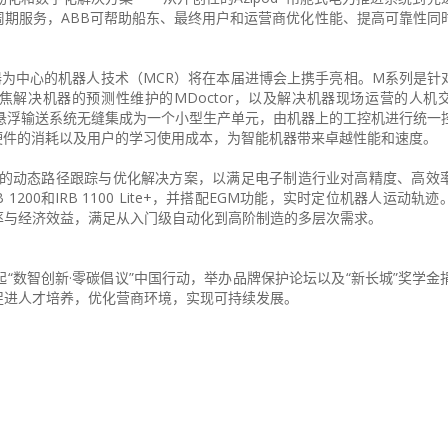
期服务，ABB可帮助船东、最终用户和运营商优化性能、提高可靠性同
机器为中心的机器人技术（MCR）将在本届进博会上携手亮相。M系列是针对
聚焦解决机器的预测性维护的MDoctor，以及解决机器现场运营的人机
、磁悬浮输送系统无缝集成为一个小型生产单元，由机器上的工控机进行统一
硬件的消耗以及用户的学习使用成本，为智能机器带来卓越性能和速度。
能的动态路径跟踪与优化解决方案，以满足电子制造行业对高精度、高效
200和IRB 1100 Lite+，并搭配EGM功能，实时定位机器人运动轨
率与经济效益，满足从入门级自动化到高阶制造的多层次需求。
“数智创新·零碳倡议”中国行动，举办品牌保护论坛以及“新长城”奖学金
促进人才培养，优化营商环境，实现可持续发展。