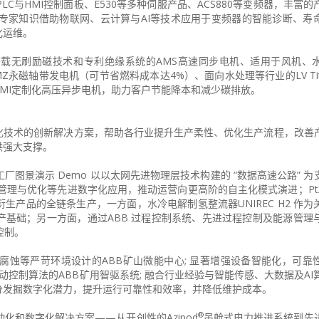
C与HMI控制面板、E530等多种伺服产品、ACS880等变频器，丰富
的专家知识借助物联网、云计算与AI等技术应用于变频器的智能诊断、寿
化运维。
载无刷励磁技术和专利绝缘系统的AMS高速同步电机、适用于风机、
Z永磁轴带发电机（可节省燃料成本达4%）、面向水处理等行业的LV Titan
MI定制化高压异步电机，助力客户节能降本和减少碳排放。
字化技术的创新解决方案，帮助各行业提升生产柔性、优化生产流程，改善
供强大支撑。
厂图景演示 Demo 以以太网先进物理层技术构建的 “数据高速公路” 
能源管理与优化等先进数字化应用，推动运营向更高阶的自主化模式演进；Pt
产品的全链条生产，一方面，水冷电解制氢整流器UNIREC H2 作为
基础；另一方面，通过ABB 过程控制系统、先进过程控制及能源管理
控制。
腐蚀等严苛环境设计的ABB矿山微能中心; 显著增强设备智能化，可靠
动控制算法的ABB矿用智驱系统; 融合行业经验与智能传感、大数据及AI
分发掘数字化潜力，提升运行可靠性和效率，并降低维护成本。
®
化和数字化解决方案——从开创性的Azipod
吊舱式电力推进系统到先