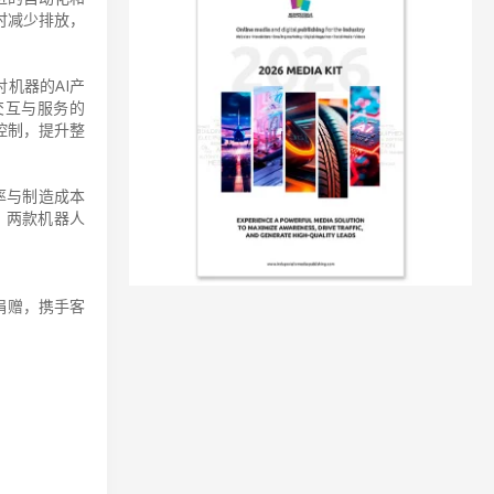
时减少排放，
机器的AI产
交互与服务的
控制，提升整
率与制造成本
迹。两款机器人
捐赠，携手客