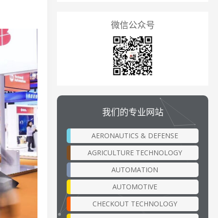
微信公众号
我们的专业网站
AERONAUTICS & DEFENSE
AGRICULTURE TECHNOLOGY
AUTOMATION
AUTOMOTIVE
CHECKOUT TECHNOLOGY