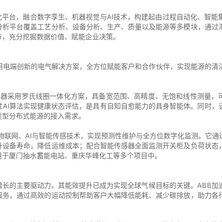
™数字化平台，融合数字孪生、机器视觉与AI技术，构建起由过程自动化、智
分析平台覆盖工艺分析、设备分析、生产、质量以及能源等多模块，通过
节，充分挖掘数据价值、赋能企业决策。
用电端创新的电气解决方案，全方位赋能客户和合作伙伴，实现能源的清
代断路器采用罗氏线圈一体化方案，具备宽范围、高精度、无饱和线性测量，
AI算法实现健康状态评估，是具有自知自愈能力的具身智能体。同时，
类型分布式能源的接入需求。
深度融合物联网、AI与智能传感技术，实现预测性维护与全方位数字化监测。它通
升设备寿命，降低运维成本；配合智能传感器全面监测开关柜及负荷状态
用于厦门抽水蓄能电站、重庆华峰化工等多个项目中。
长的主要驱动力，其能效提升已成为实现全球气候目标的关键。ABB加
服务，通过高效的运动控制帮助客户大幅降低能耗、减少碳排放，助力各