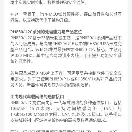
境中实现实时控制、数据处理和安全通信。
在这一背景下，汽车MCU需兼顾性能、接口兼容性和长期可
靠性，以支持跨代电子架构升级。
RH850/U2C系列的处理能力与产品定位
RH850/U2C基于28纳米制造工艺，是RH850/U系列产品线中
的入门级成员，与高端RH850/U2B及中端RH850/U2A形成完
整产品组合。该MCU集成最多四颗RH850 CPU核心，主频可
达320 MHz，其中包含两颗锁步内核，用于提升功能安全系
统的可靠性。
芯片配备最高8 MB片上闪存，可满足复杂控制软件与安全应
用需求。对于已使用RH850/P1x或RH850/F1x系列产品的开
发人员，新器件可实现较为平滑的架构迁移。
面向现代车载网络的通信接口
RH850/U2C提供面向新一代车载网络的多种通信接口，包括
10BASE-T1S以太网、支持时间敏感网络（TSN）的
1 Gbps/100 Mbps以太网、CAN-XL以及I3C接口。这些接口
支持域控制与区域控制架构中的高带宽数据通信需求。
同时，该MCU兼容当前广泛使用的CAN-FD、LIN、UART、