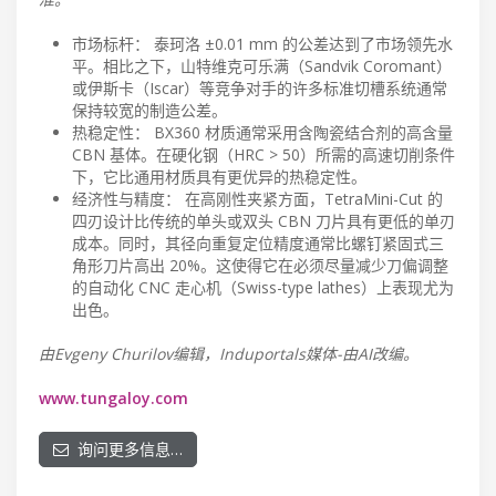
市场标杆： 泰珂洛 ±0.01 mm 的公差达到了市场领先水
平。相比之下，山特维克可乐满（Sandvik Coromant）
或伊斯卡（Iscar）等竞争对手的许多标准切槽系统通常
保持较宽的制造公差。
热稳定性： BX360 材质通常采用含陶瓷结合剂的高含量
CBN 基体。在硬化钢（HRC > 50）所需的高速切削条件
下，它比通用材质具有更优异的热稳定性。
经济性与精度： 在高刚性夹紧方面，TetraMini-Cut 的
四刃设计比传统的单头或双头 CBN 刀片具有更低的单刃
成本。同时，其径向重复定位精度通常比螺钉紧固式三
角形刀片高出 20%。这使得它在必须尽量减少刀偏调整
的自动化 CNC 走心机（Swiss-type lathes）上表现尤为
出色。
由Evgeny Churilov编辑，Induportals媒体-由AI改编。
www.tungaloy.com
询问更多信息…